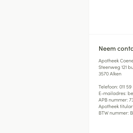
Neem conta
Apotheek Coene
Steenweg 121 b
3570
Alken
Telefoon:
011 59
E-mailadres:
be
APB nummer:
7
Apotheek titular
BTW nummer:
B