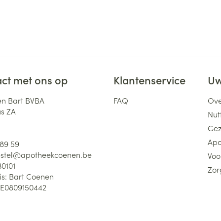
ct met ons op
Klantenservice
Uw
n Bart BVBA
FAQ
Ove
us ZA
Nutt
Gez
Apo
 89 59
stel@
apotheekcoenen.be
Voo
30101
Zor
is:
Bart Coenen
E0809150442