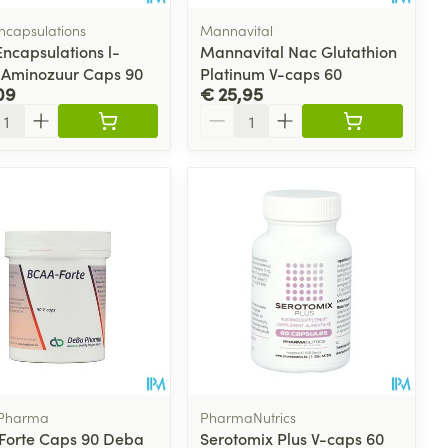
ncapsulations
Mannavital
Encapsulations l-
Mannavital Nac Glutathion
e Aminozuur Caps 90
Platinum V-caps 60
09
€ 25,95
l
Aantal
Pharma
PharmaNutrics
Forte Caps 90 Deba
Serotomix Plus V-caps 60