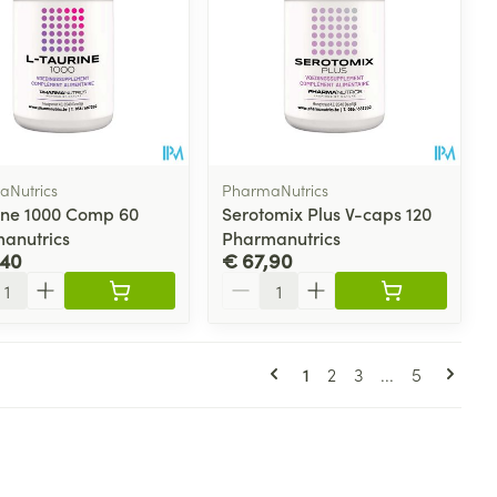
Nutrics
PharmaNutrics
rine 1000 Comp 60
Serotomix Plus V-caps 120
anutrics
Pharmanutrics
,40
€ 67,90
l
Aantal
Pagina's
U lees momenteel pagi
Pagina
Pagina
Pagina
1
2
3
...
5