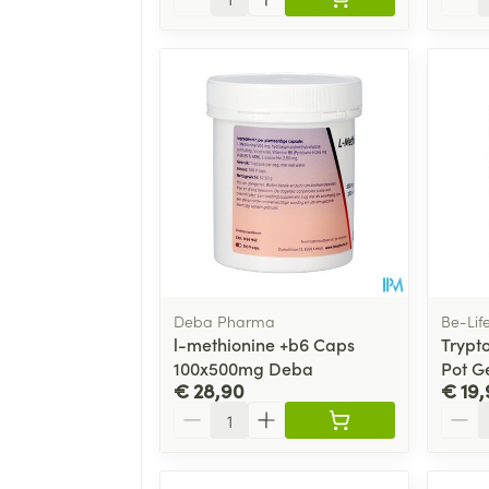
Deba Pharma
Be-Lif
l-methionine +b6 Caps
Trypt
100x500mg Deba
Pot G
€ 28,90
€ 19,
Aantal
Aanta