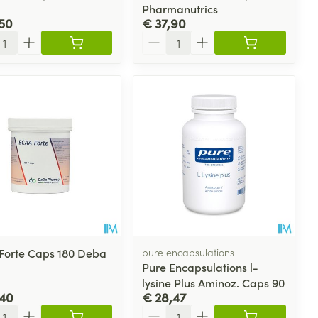
Pharmanutrics
50
€ 37,90
l
Aantal
Forte Caps 180 Deba
pure encapsulations
Pure Encapsulations l-
lysine Plus Aminoz. Caps 90
,40
€ 28,47
l
Aantal