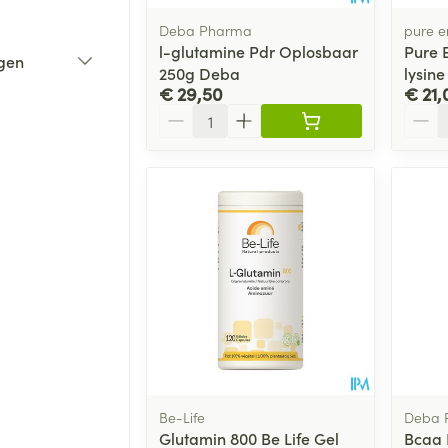
Deba Pharma
pure e
l-glutamine Pdr Oplosbaar
Pure 
gen
250g Deba
lysin
€ 29,50
€ 21,
Aantal
Aanta
Be-Life
Deba 
Glutamin 800 Be Life Gel
Bcaa 