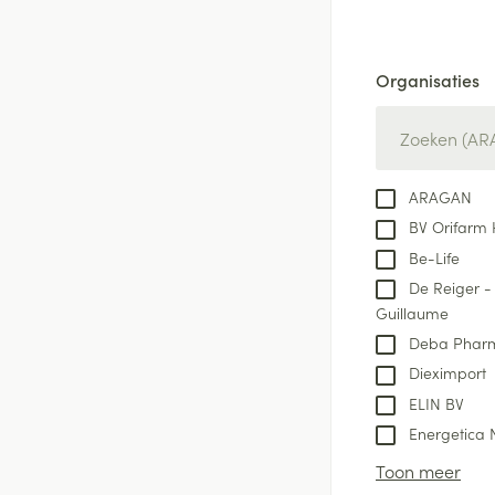
Batterijen
Massagebalsem e
Handhygiëne
Toebehoren
Manicure & pedi
Organisaties
Steriel materiaal
Hormonaal stelse
filter
Mond
Droge mond
ARAGAN
Elektrische tande
BV Orifarm 
Be-Life
Interdentaal - flo
De Reiger -
Kunstgebit
Guillaume
Toon meer
Deba Phar
Dieximport
ELIN BV
Energetica 
Toon meer