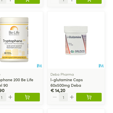
e
Deba Pharma
ophane 200 Be Life
l-glutamine Caps
el 90
60x500mg Deba
90
€ 14,20
l
Aantal