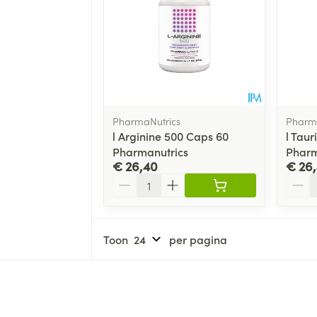
PharmaNutrics
Pharma
l Arginine 500 Caps 60
l Tau
Pharmanutrics
Pharm
€ 26,40
€ 26
Aantal
Aanta
Toon
per pagina