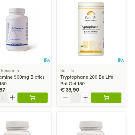
s-Research
Be-Life
tamine 500mg Biotics
Tryptophane 200 Be Life
180
Pot Gel 180
67
€ 33,90
l
Aantal