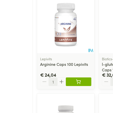
Lepivits
Biotic
Arginine Caps 100 Lepivits
l-glu
Caps 
€ 24,04
€ 32,
Aantal
Aanta