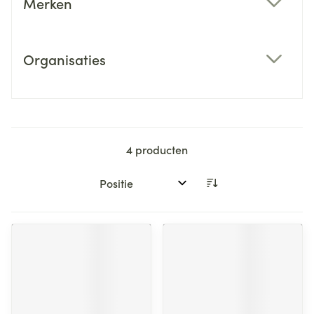
Merken
filter
Organisaties
filter
4
producten
Sorteer op: