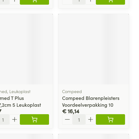
ed, Leukoplast
Compeed
med T Plus
Compeed Blarenpleisters
,2cm 5 Leukoplast
Voordeelverpakking 10
7
€ 16,14
l
Aantal