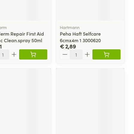
 penselen en
lende middelen
Toon meer
Arm
Diverse geneesmiddelen
er
svoorwerpen
m
Elleboog
 - oogpotlood
Zelfbruiner
er
Enkel en voet
erm
Hartmann
en - decubitis
erm Repair First Aid
Peha Haft Selfcare
Haar
Toon meer
ic Clean.spray 50ml
6cmx4m 1 3000620
er
aduw
1
€ 2,89
Scheren
er
l
Aantal
CBD