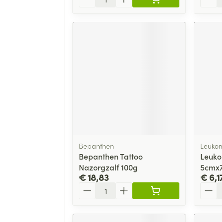
Bepanthen
Leukom
Bepanthen Tattoo
Leuko
Nazorgzalf 100g
5cmx7
€ 18,83
€ 6,1
Aantal
Aanta