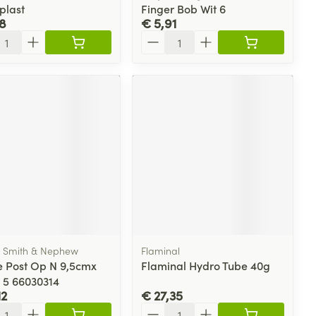
plast
Finger Bob Wit 6
8
€ 5,91
l
Aantal
, Smith & Nephew
Flaminal
e Post Op N 9,5cmx
Flaminal Hydro Tube 40g
 5 66030314
12
€ 27,35
l
Aantal