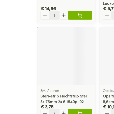
Leuko
€ 14,66
€ 5,7
Aantal
Aanta
3M, Azaron
Opsite
Steri-strip Hechtstrip Ster
Opsit
3x 75mm 2x 5 1540p-02
8,5cm
€ 3,75
€ 10,
Aantal
Aanta