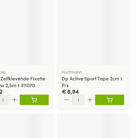
cke
Hartmann
Zelfklevende Fixatie
Dp Active Sport Tape 2cm 1
mx 2,5m 1 311070
P/s
2
€ 8,94
l
Aantal