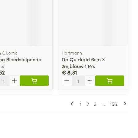
h & Lomb
Hartmann
ng Bloedstelpende
Dp Quickaid 6cm X
 4
2m,blauw 1 P/s
52
€ 8,31
l
Aantal
Pagina's
U lees momenteel pagina
Pagina
Pagina
Pagina
1
2
3
...
156