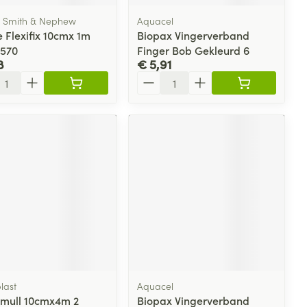
, Smith & Nephew
Aquacel
 Flexifix 10cmx 1m
Biopax Vingerverband
570
Finger Bob Gekleurd 6
8
€ 5,91
l
Aantal
last
Aquacel
omull 10cmx4m 2
Biopax Vingerverband