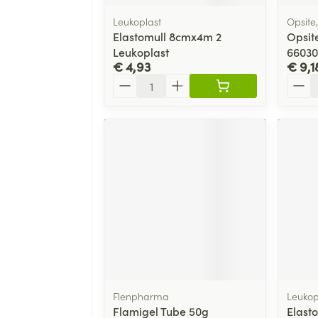
Leukoplast
Opsite
Elastomull 8cmx4m 2
Opsite
Leukoplast
66030
€ 4,93
€ 9,1
Aantal
Aanta
Flenpharma
Leukop
Flamigel Tube 50g
Elast