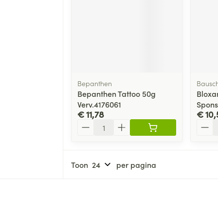
Bepanthen
Bausc
Bepanthen Tattoo 50g
Bloxa
Verv.4176061
Spons
€ 11,78
€ 10,
Aantal
Aanta
Toon
per pagina