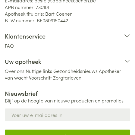
E-mailadres:
bestel@
apotheekcoenen.be
APB nummer:
730101
Apotheek titularis:
Bart Coenen
BTW nummer:
BE0809150442
Klantenservice
FAQ
Uw apotheek
Over ons
Nuttige links
Gezondheidsnieuws
Apotheker
van wacht
Voorschrift
Zorgtarieven
Nieuwsbrief
Blijf op de hoogte van nieuwe producten en promoties
E-mail adres