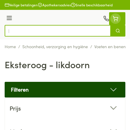
Ga naar de inhoud
Veilige betalingen
Apothekersadvies
Snelle beschikbaarheid
Menu
Zoek
Product, merk, categorie...
Home
/
Schoonheid, verzorging en hygiëne
/
Voeten en benen
/
Eksteroog - likdoorn
Filteren
Doorgaan naar productlijst
Prijs
filter