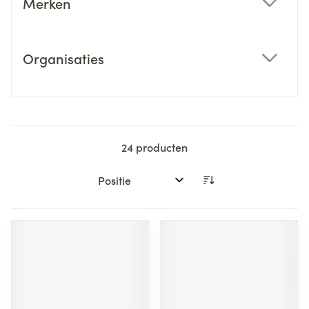
Merken
filter
Organisaties
filter
24
producten
Sorteer op: