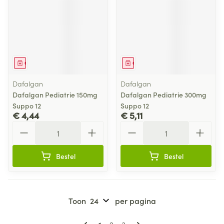
Geneesmiddel
Geneesmiddel
Dafalgan
Dafalgan
Dafalgan Pediatrie 150mg
Dafalgan Pediatrie 300mg
Suppo 12
Suppo 12
€ 4,44
€ 5,11
Aantal
Aantal
Bestel
Bestel
Toon
per pagina
Pagina's
U lees momenteel pagina