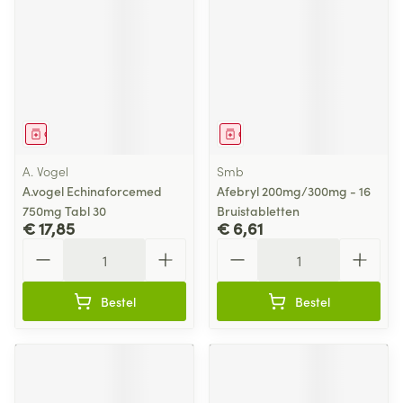
Geneesmiddel
Geneesmiddel
A. Vogel
Smb
A.vogel Echinaforcemed
Afebryl 200mg/300mg - 16
750mg Tabl 30
Bruistabletten
€ 17,85
€ 6,61
Aantal
Aantal
Bestel
Bestel