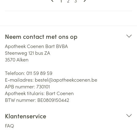
Pagina
Pagina
1
2
3
Neem contact met ons op
Apotheek Coenen Bart BVBA
Steenweg 121 bus ZA
3570
Alken
Telefoon:
011 59 89 59
E-mailadres:
bestel@
apotheekcoenen.be
APB nummer:
730101
Apotheek titularis:
Bart Coenen
BTW nummer:
BE0809150442
Klantenservice
FAQ