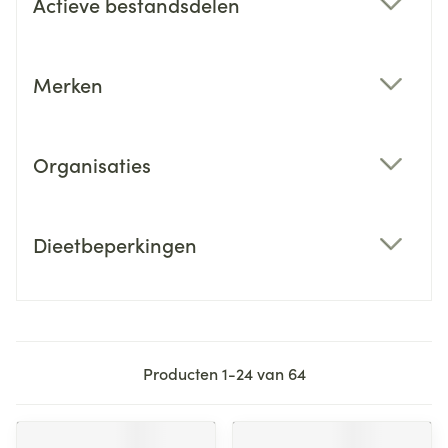
Actieve bestandsdelen
filter
Merken
filter
Organisaties
filter
Dieetbeperkingen
filter
Producten
1
-
24
van
64