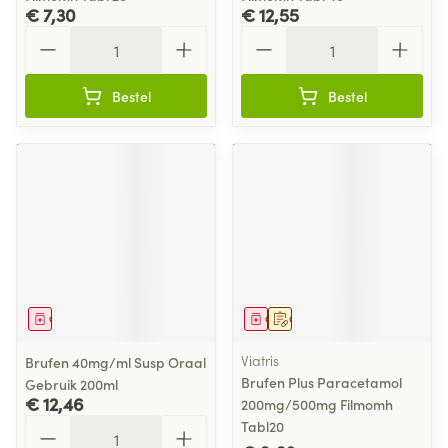
€ 7,30
€ 12,55
Aantal
Aantal
Bestel
Bestel
Geneesmiddel
Geneesmiddel
Op voorschrift
Viatris
Brufen 40mg/ml Susp Oraal
Brufen Plus Paracetamol
Gebruik 200ml
€ 12,46
200mg/500mg Filmomh
Aantal
Tabl20