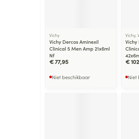
Make-up
Nagels
Ontzwel
n inhalatie
Badkam
gebruik
Glaucoo
Nagellak
cure
Bed
Eyeliner
Allergie
Toon me
l
Kalk- en schimmelnagels
Doorligg
Mascara
Vichy
Vichy, 
Nagelbijten
Vichy Dercos Aminexil
Vichy
Toon me
Oogsch
Oor
Nagelversterkend
Clinical 5 Men Amp 21x6ml
Clini
Toon me
Nf
42x6m
Toon meer
€ 77,95
€ 10
nborstels
Snurken
s
Niet beschikbaar
Niet
Supplementen