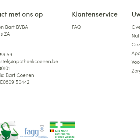
ct met ons op
Klantenservice
Uw
n Bart BVBA
FAQ
Ove
us ZA
Nutt
Gez
Apo
 89 59
stel@
apotheekcoenen.be
Voo
30101
Zor
is:
Bart Coenen
E0809150442