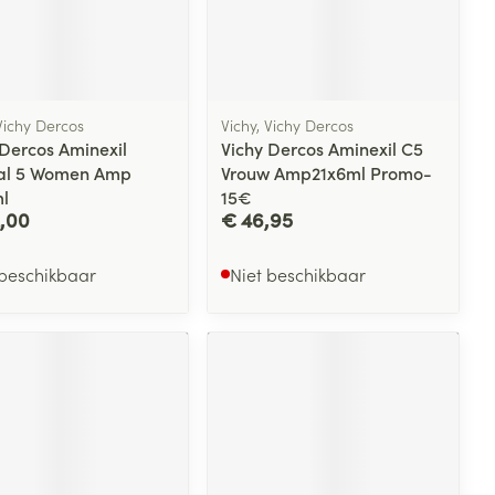
 penselen en
lende middelen
Toon meer
Arm
Diverse geneesmiddelen
er
svoorwerpen
m
Elleboog
 - oogpotlood
Zelfbruiner
er
Enkel en voet
en - decubitis
Haar
Vichy Dercos
Vichy, Vichy Dercos
Toon meer
 Dercos Aminexil
Vichy Dercos Aminexil C5
er
aduw
cal 5 Women Amp
Vrouw Amp21x6ml Promo-
Scheren
er
l
15€
2,00
€ 46,95
CBD
 beschikbaar
Niet beschikbaar