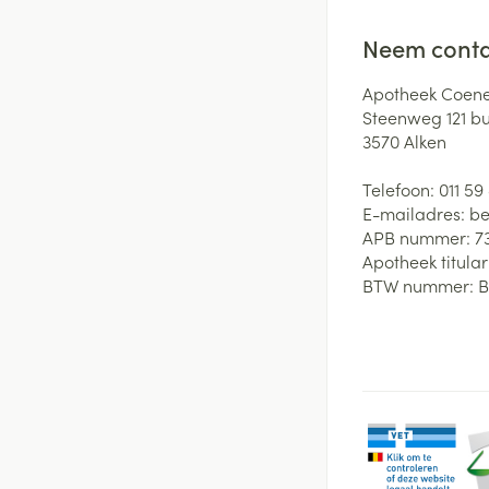
Neem conta
Apotheek Coene
Steenweg 121 b
3570
Alken
Telefoon:
011 59
E-mailadres:
be
APB nummer:
7
Apotheek titular
BTW nummer:
B