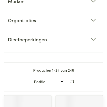
Merken
filter
Organisaties
filter
Dieetbeperkingen
filter
Producten
1
-
24
van
246
Sorteer op: