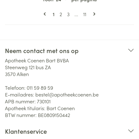
Pagina's
U lees momenteel pagina
Pagina
Pagina
Pagina
1
2
3
...
11
Neem contact met ons op
Apotheek Coenen Bart BVBA
Steenweg 121 bus ZA
3570
Alken
Telefoon:
011 59 89 59
E-mailadres:
bestel@
apotheekcoenen.be
APB nummer:
730101
Apotheek titularis:
Bart Coenen
BTW nummer:
BE0809150442
Klantenservice