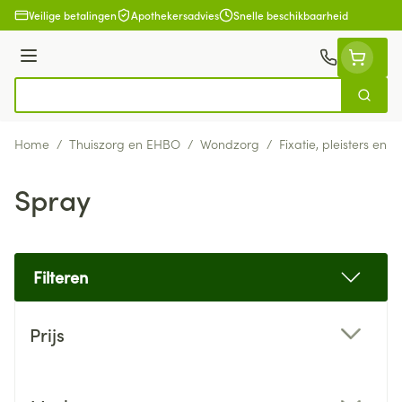
Ga naar de inhoud
Veilige betalingen
Apothekersadvies
Snelle beschikbaarheid
Menu
Zoek
Product, merk, categorie...
Home
/
Thuiszorg en EHBO
/
Wondzorg
/
Fixatie, pleisters en s
Spray
Filteren
Doorgaan naar productlijst
Prijs
filter