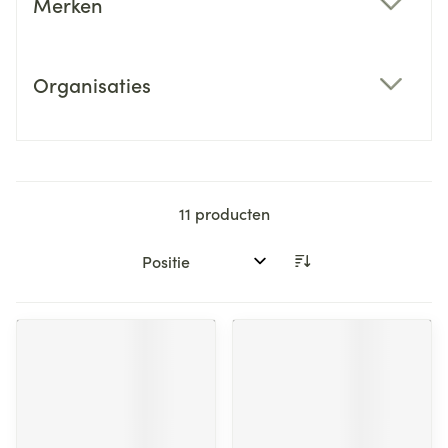
Merken
filter
Organisaties
filter
11
producten
Sorteer op: