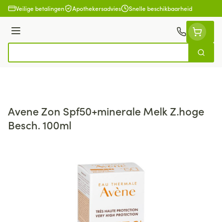
Ga naar de inhoud
Veilige betalingen
Apothekersadvies
Snelle beschikbaarheid
Menu
Zoek
Product, merk, categorie...
Avene Zon Spf50+minerale Melk Z.hoge
Besch. 100ml