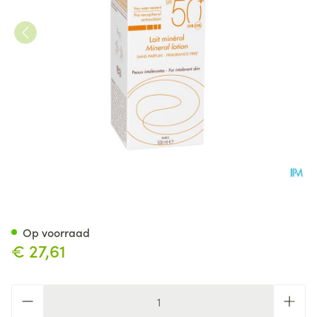
Avene Zon Spf50+minerale Me
Op voorraad
€ 27,61
Aantal