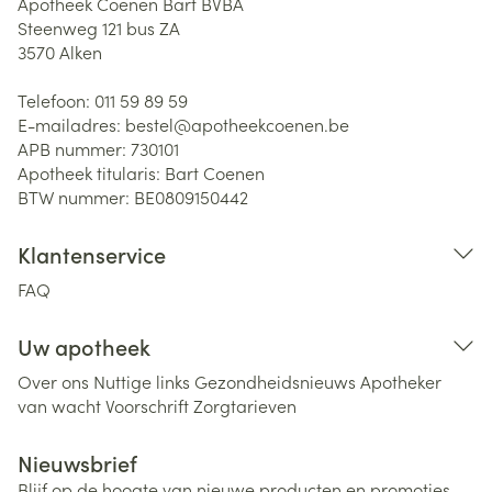
Apotheek Coenen Bart BVBA
Steenweg 121 bus ZA
3570
Alken
Telefoon:
011 59 89 59
E-mailadres:
bestel@
apotheekcoenen.be
APB nummer:
730101
Apotheek titularis:
Bart Coenen
BTW nummer:
BE0809150442
Klantenservice
FAQ
Uw apotheek
Over ons
Nuttige links
Gezondheidsnieuws
Apotheker
van wacht
Voorschrift
Zorgtarieven
Nieuwsbrief
Blijf op de hoogte van nieuwe producten en promoties