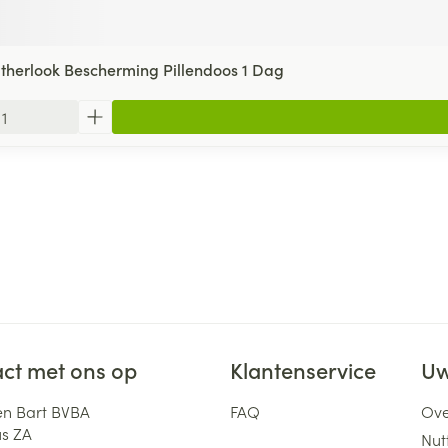
herlook Bescherming Pillendoos 1 Dag
ct met ons op
Klantenservice
Uw
n Bart BVBA
FAQ
Ove
us ZA
Nutt