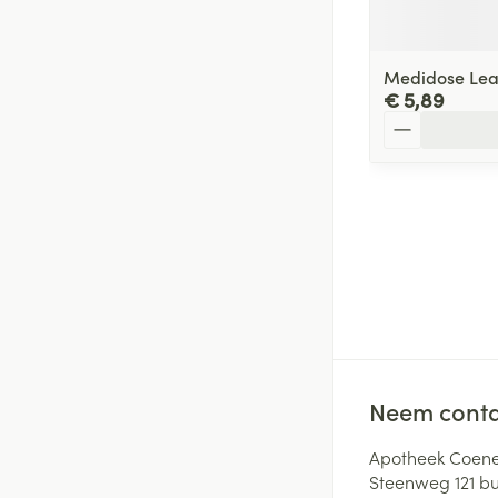
Medidose Leat
€ 5,89
Aantal
Neem conta
Apotheek Coene
Steenweg 121 b