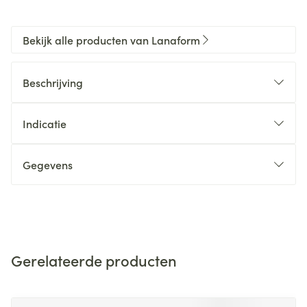
Bekijk alle producten van Lanaform
Beschrijving
Indicatie
Gegevens
Gerelateerde producten
Navigeren door de elementen van de carrousel is mogelijk m
Druk om carrousel over te slaan
Druk op om naar carrouselnavigatie te gaan