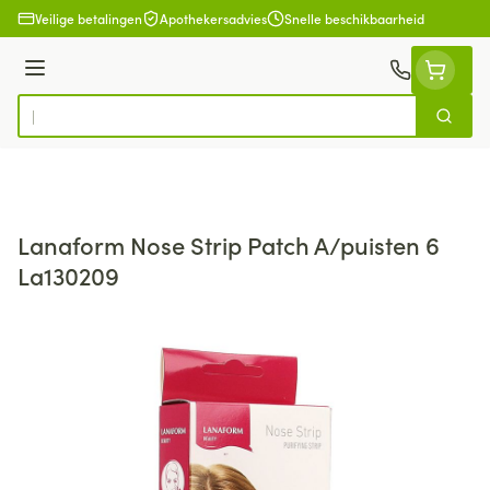
Ga naar de inhoud
Veilige betalingen
Apothekersadvies
Snelle beschikbaarheid
Menu
Zoek
Product, merk, categorie...
Lanaform Nose Strip Patch A/puisten 6
La130209