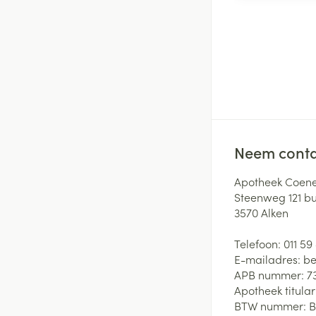
Neem conta
Apotheek Coene
Steenweg 121 b
3570
Alken
Telefoon:
011 59
E-mailadres:
be
APB nummer:
7
Apotheek titular
BTW nummer:
B