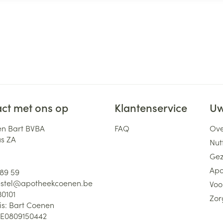
ct met ons op
Klantenservice
Uw
n Bart BVBA
FAQ
Ove
us ZA
Nutt
Gez
Apo
 89 59
stel@
apotheekcoenen.be
Voo
30101
Zor
is:
Bart Coenen
E0809150442