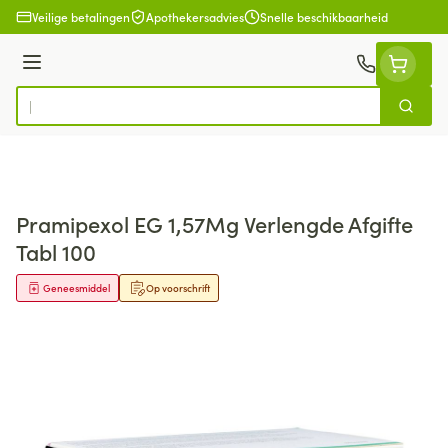
Ga naar de inhoud
Veilige betalingen
Apothekersadvies
Snelle beschikbaarheid
Menu
Zoek
Product, merk, categorie...
Pramipexol EG 1,57Mg Verlengde Afgifte
Tabl 100
Geneesmiddel
Op voorschrift