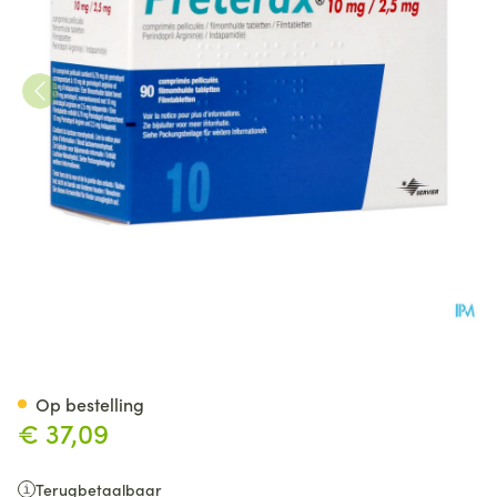
Preterax 10mg/2,5mg Impexec
Op bestelling
€ 37,09
Terugbetaalbaar