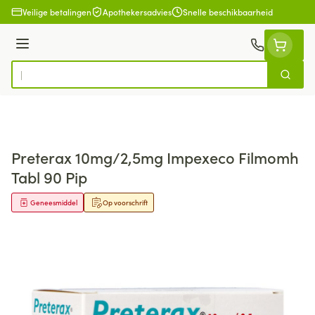
Ga naar de inhoud
Veilige betalingen
Apothekersadvies
Snelle beschikbaarheid
Menu
Zoek
Product, merk, categorie...
Preterax 10mg/2,5mg Impexeco Filmomh
Tabl 90 Pip
Geneesmiddel
Op voorschrift