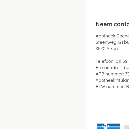
Neem conta
Apotheek Coene
Steenweg 121 b
3570
Alken
Telefoon:
011 59
E-mailadres:
be
APB nummer:
7
Apotheek titular
BTW nummer:
B