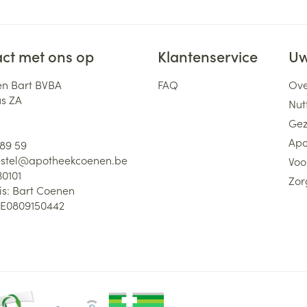
ct met ons op
Klantenservice
Uw
n Bart BVBA
FAQ
Ove
us ZA
Nutt
Gez
Apo
 89 59
stel@
apotheekcoenen.be
Voo
30101
Zor
is:
Bart Coenen
E0809150442