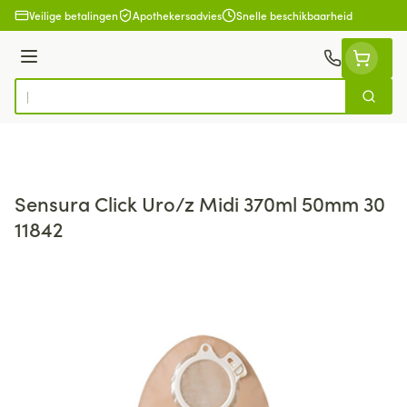
Ga naar de inhoud
Veilige betalingen
Apothekersadvies
Snelle beschikbaarheid
Menu
Zoek
Product, merk, categorie...
Sensura Click Uro/z Midi 370ml 50mm 30
11842