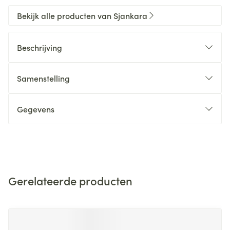
Bekijk alle producten van Sjankara
Beschrijving
Samenstelling
Gegevens
Gerelateerde producten
Navigeren door de elementen van de carrousel is mogelijk m
Druk om carrousel over te slaan
Druk op om naar carrouselnavigatie te gaan