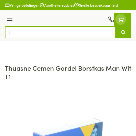
Ga naar de inhoud
Veilige betalingen
Apothekersadvies
Snelle beschikbaarheid
Menu
Zoek
Product, merk, categorie...
Thuasne Cemen Gordel Borstkas Man Wit
T1