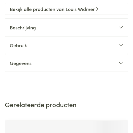
Bekijk alle producten van Louis Widmer
Beschrijving
Gebruik
Gegevens
Gerelateerde producten
Navigeren door de elementen van de carrousel is mogelijk m
Druk om carrousel over te slaan
Druk op om naar carrouselnavigatie te gaan