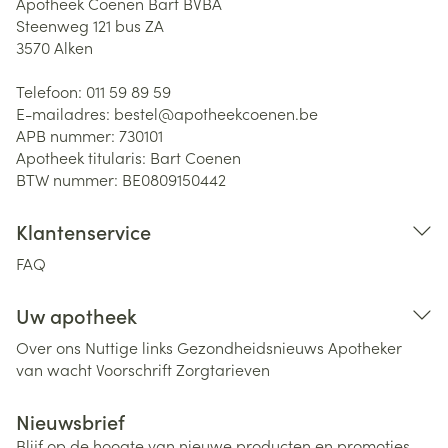
Apotheek Coenen Bart BVBA
Steenweg 121 bus ZA
3570
Alken
Telefoon:
011 59 89 59
E-mailadres:
bestel@
apotheekcoenen.be
APB nummer:
730101
Apotheek titularis:
Bart Coenen
BTW nummer:
BE0809150442
Klantenservice
FAQ
Uw apotheek
Over ons
Nuttige links
Gezondheidsnieuws
Apotheker
van wacht
Voorschrift
Zorgtarieven
Nieuwsbrief
Blijf op de hoogte van nieuwe producten en promoties