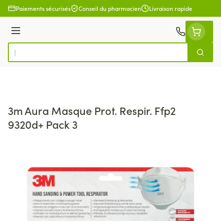
Aller au contenu
Paiements sécurisés
Conseil du pharmacien
Livraison rapide
Menu
Cherch
Rechercher
3m Aura Masque Prot. Respir. Ffp2
9320d+ Pack 3