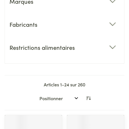
Marques
filter
Fabricants
filter
Restrictions alimentaires
filter
Articles
1
-
24
sur
260
Trier par: