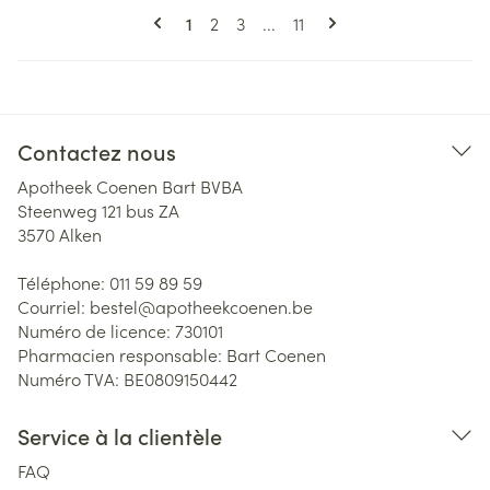
Pages
Vous lisez actuellement la page
Page
Page
Page
1
2
3
...
11
Contactez nous
Apotheek Coenen Bart BVBA
Steenweg 121 bus ZA
3570
Alken
Téléphone:
011 59 89 59
Courriel:
bestel@
apotheekcoenen.be
Numéro de licence:
730101
Pharmacien responsable:
Bart Coenen
Numéro TVA:
BE0809150442
Service à la clientèle
FAQ