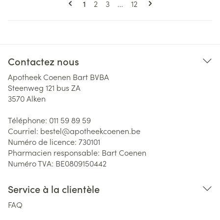
Vous lisez actuellement la page
Page
Page
Page
1
2
3
...
12
Contactez nous
Apotheek Coenen Bart BVBA
Steenweg 121 bus ZA
3570
Alken
Téléphone:
011 59 89 59
Courriel:
bestel@
apotheekcoenen.be
Numéro de licence:
730101
Pharmacien responsable:
Bart Coenen
Numéro TVA:
BE0809150442
Service à la clientèle
FAQ