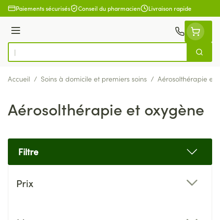
Aller au contenu
Paiements sécurisés
Conseil du pharmacien
Livraison rapide
Menu
Cherch
Rechercher
Accueil
/
Soins à domicile et premiers soins
/
Aérosolthérapie et
Aérosolthérapie et oxygène
Filtre
Passer à la liste des produits
Prix
filter