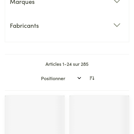
Marques
filter
Fabricants
filter
Articles
1
-
24
sur
285
Trier par: