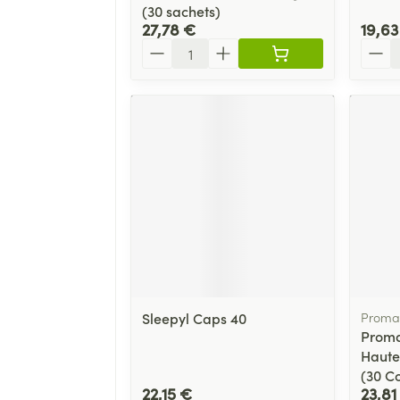
(30 sachets)
27,78 €
19,63
Quantité
Quant
Sleepyl Caps 40
Proma
Prom
Haute
(30 C
22,15 €
23,81