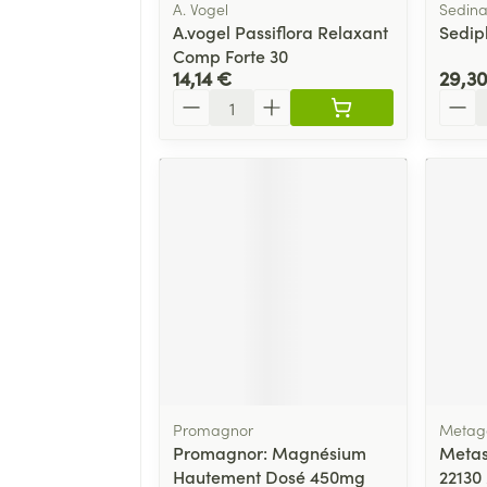
A. Vogel
Sedina
A.vogel Passiflora Relaxant
Sedip
Comp Forte 30
14,14 €
29,3
Quantité
Quant
Promagnor
Metag
Promagnor: Magnésium
Metas
Hautement Dosé 450mg
22130