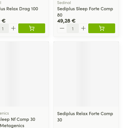
l
Sedinal
lus Relax Drag 100
Sediplus Sleep Forte Comp
80
0 €
49,28 €
ité
Quantité
enics
Sediplus Relax Forte Comp
leep Nf Comp 30
30
 Metagenics