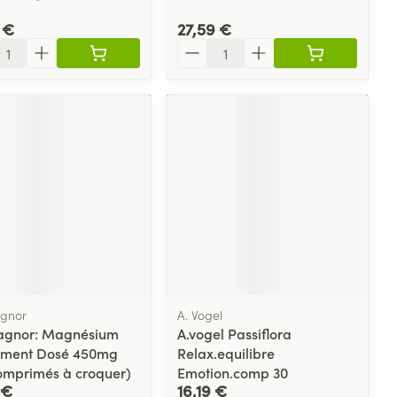
 €
27,59 €
ité
Quantité
gnor
A. Vogel
agnor: Magnésium
A.vogel Passiflora
ment Dosé 450mg
Relax.equilibre
omprimés à croquer)
Emotion.comp 30
 €
16,19 €