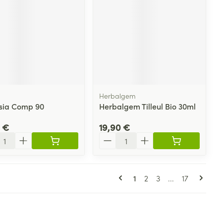
Herbalgem
sia Comp 90
Herbalgem Tilleul Bio 30ml
 €
19,90 €
ité
Quantité
Pages
Vous lisez actuellement 
Page
Page
Page
1
2
3
...
17