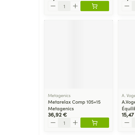
Quantité
Quant
Metagenics
A. Vog
Metarelax Comp 105+15
A.Voge
Metagenics
Équil
36,92 €
15,47
Quantité
Quant