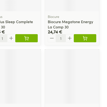
plus
et ustensiles de
Coude
Médications diverses
Autobronzants
age
Cheville et pieds
us
Biocure
s
lus Sleep Complete
Biocure Megatone Energy
Afficher plus
 30
La Comp 30
Cheveux
Rasage
s
5 €
24,74 €
ité
Quantité
à paupières
plus
CBD
ent