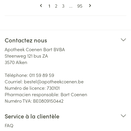
Pages
Vous lisez actuellement la page
Page
Page
Page
1
2
3
...
95
Contactez nous
Apotheek Coenen Bart BVBA
Steenweg 121 bus ZA
3570
Alken
Téléphone:
011 59 89 59
Courriel:
bestel@
apotheekcoenen.be
Numéro de licence:
730101
Pharmacien responsable:
Bart Coenen
Numéro TVA:
BE0809150442
Service à la clientèle
FAQ