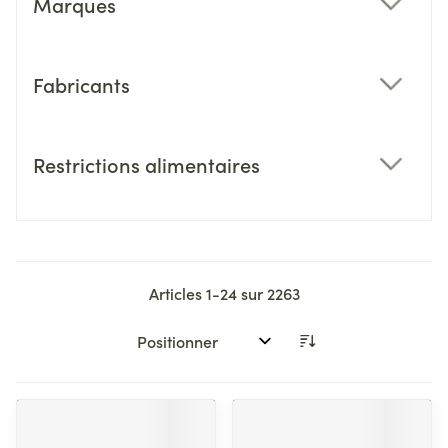
Marques
filter
Fabricants
filter
Restrictions alimentaires
filter
Articles
1
-
24
sur
2263
Trier par: