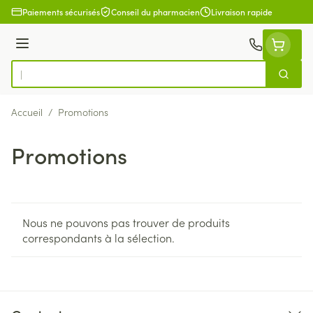
Aller au contenu
Paiements sécurisés
Conseil du pharmacien
Livraison rapide
Menu
Cherch
Rechercher
Accueil
/
Promotions
Promotions
Nous ne pouvons pas trouver de produits
correspondants à la sélection.