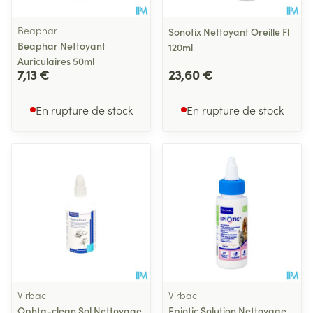
Beaphar
Sonotix Nettoyant Oreille Fl
Beaphar Nettoyant
120ml
Auriculaires 50ml
7,13 €
23,60 €
En rupture de stock
En rupture de stock
Virbac
Virbac
Ophta-clean Sol Nettoyage
Epiotic Solution Nettoyage