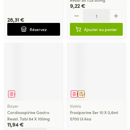
Resist Bli 112x 80mg
9,22 €
Quantité
28,31 €
Réservez
Ajouter au panier
Médicament
Médicament
Sur prescription
Bayer
Viatris
Cardioaspirine Gastro
Fraxiparine Ser 10 X 0,6ml
Resist. Tabl 84 X 100mg
5700 Ui Axa
11,94 €