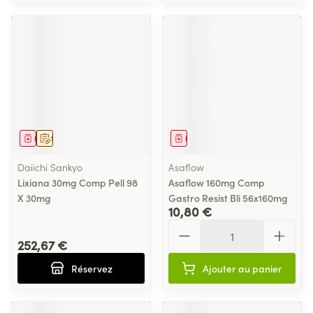
Médicament
Sur prescription
Médicament
Daiichi Sankyo
Asaflow
Lixiana 30mg Comp Pell 98
Asaflow 160mg Comp
X 30mg
Gastro Resist Bli 56x160mg
10,80 €
Quantité
252,67 €
Réservez
Ajouter au panier