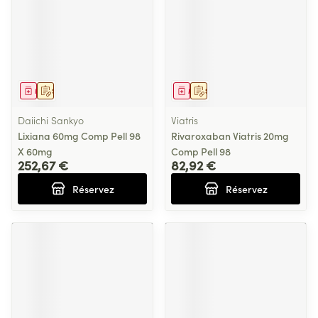
Médicament
Sur prescription
Médicament
Sur prescription
Daiichi Sankyo
Viatris
Lixiana 60mg Comp Pell 98
Rivaroxaban Viatris 20mg
X 60mg
Comp Pell 98
252,67 €
82,92 €
Réservez
Réservez