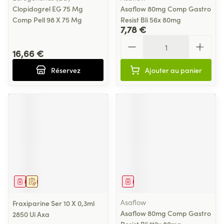
Clopidogrel EG 75 Mg
Asaflow 80mg Comp Gastro
Comp Pell 98 X 75 Mg
Resist Bli 56x 80mg
7,78 €
Quantité
16,66 €
Réservez
Ajouter au panier
Médicament
Sur prescription
Médicament
Asaflow
Fraxiparine Ser 10 X 0,3ml
Asaflow 80mg Comp Gastro
2850 Ui Axa