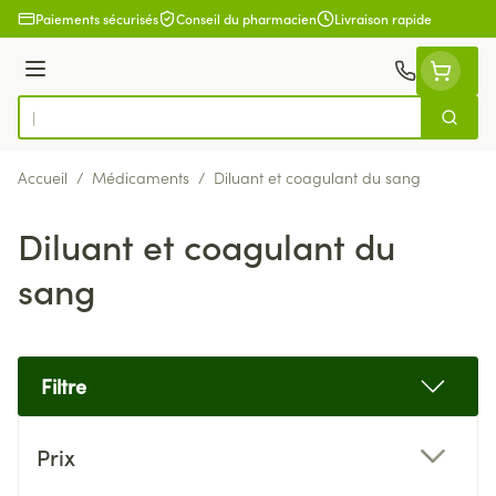
Aller au contenu
Paiements sécurisés
Conseil du pharmacien
Livraison rapide
Menu
Cherch
Rechercher
Accueil
/
Médicaments
/
Diluant et coagulant du sang
Diluant et coagulant du
sang
Filtre
Passer à la liste des produits
Prix
filter