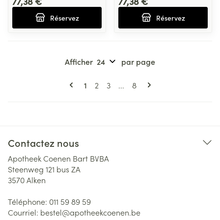
77,38 €
77,38 €
Réservez
Réservez
Afficher
par page
Pages
Vous lisez actuellement la page
Page
Page
Page
1
2
3
...
8
Contactez nous
Apotheek Coenen Bart BVBA
Steenweg 121 bus ZA
3570
Alken
Téléphone:
011 59 89 59
Courriel:
bestel@
apotheekcoenen.be