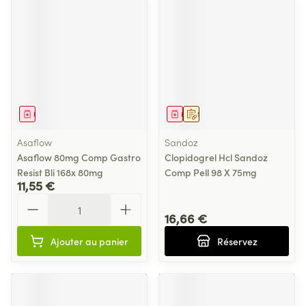
Médicament
Médicament
Sur prescription
Asaflow
Sandoz
Asaflow 80mg Comp Gastro
Clopidogrel Hcl Sandoz
Resist Bli 168x 80mg
Comp Pell 98 X 75mg
11,55 €
Quantité
16,66 €
Ajouter au panier
Réservez