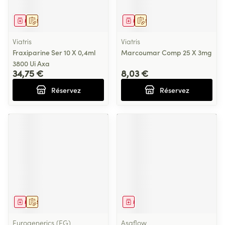
Médicament
Sur prescription
Médicament
Sur prescription
Viatris
Viatris
Fraxiparine Ser 10 X 0,4ml
Marcoumar Comp 25 X 3mg
3800 Ui Axa
34,75 €
8,03 €
Réservez
Réservez
Médicament
Sur prescription
Médicament
Eurogenerics (EG)
Asaflow