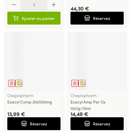
Quantité
44,30 €
Ajouter au panier
Réservez
Médicament
Sur prescription
Médicament
Sur prescription
Cheplapharm
Cheplapharm
Exacyl Comp 20x500mg
Exacyl Amp Per Os
10x1g/10ml
13,99 €
14,49 €
Réservez
Réservez