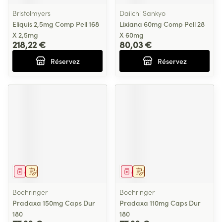
Bristolmyers
Daiichi Sankyo
Eliquis 2,5mg Comp Pell 168
Lixiana 60mg Comp Pell 28
X 2,5mg
X 60mg
218,22 €
80,03 €
Réservez
Réservez
Médicament
Sur prescription
Médicament
Sur prescription
Boehringer
Boehringer
Pradaxa 150mg Caps Dur
Pradaxa 110mg Caps Dur
180
180