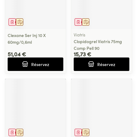
Médicament
Sur prescription
Médicament
Sur prescription
Viatris
Clexane Ser Inj 10 X
Clopidogrel Viatris 75mg
60mg/0,6ml
Comp Pell 90
51,04 €
15,73 €
Réservez
Réservez
Médicament
Sur prescription
Médicament
Sur prescription