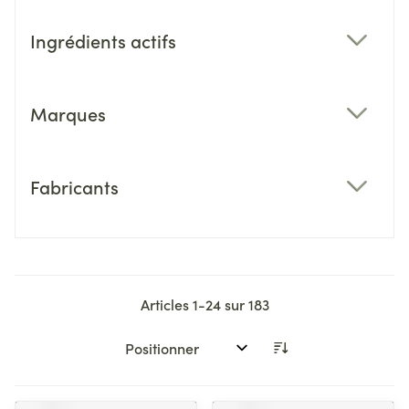
Ingrédients actifs
filter
Marques
filter
Fabricants
filter
Articles
1
-
24
sur
183
Trier par: