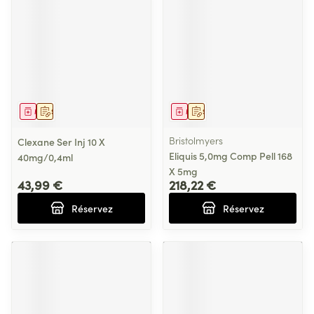
Médicament
Sur prescription
Médicament
Sur prescription
Bristolmyers
Clexane Ser Inj 10 X
Eliquis 5,0mg Comp Pell 168
40mg/0,4ml
X 5mg
43,99 €
218,22 €
Réservez
Réservez