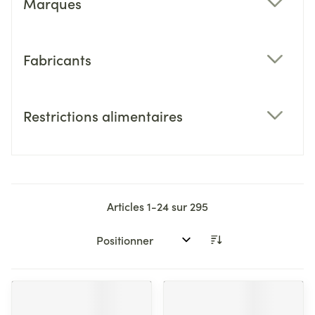
Marques
filter
Fabricants
filter
Restrictions alimentaires
filter
Articles
1
-
24
sur
295
Trier par: