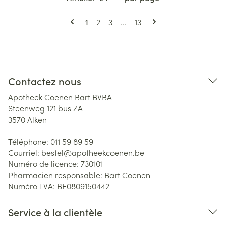
Pages
Vous lisez actuellement la page
Page
Page
Page
1
2
3
...
13
Contactez nous
Apotheek Coenen Bart BVBA
Steenweg 121 bus ZA
3570
Alken
Téléphone:
011 59 89 59
Courriel:
bestel@
apotheekcoenen.be
Numéro de licence:
730101
Pharmacien responsable:
Bart Coenen
Numéro TVA:
BE0809150442
Service à la clientèle