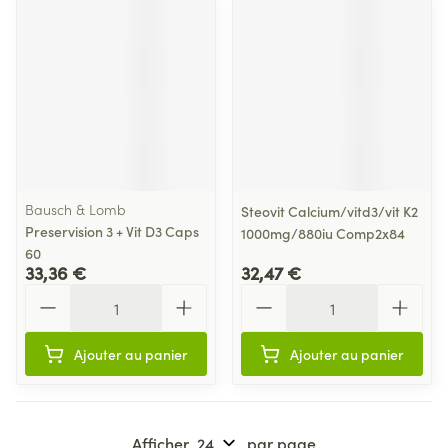
Bausch & Lomb
Steovit Calcium/vitd3/vit K2
Preservision 3 + Vit D3 Caps
1000mg/880iu Comp2x84
60
33,36 €
32,47 €
Quantité
Quantité
Ajouter au panier
Ajouter au panier
Afficher
par page