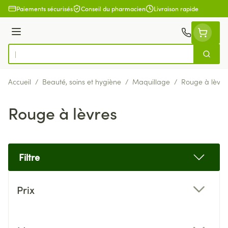
Aller au contenu
Paiements sécurisés
Conseil du pharmacien
Livraison rapide
Menu
Cherch
Rechercher
Accueil
/
Beauté, soins et hygiène
/
Maquillage
/
Rouge à lèvre
Rouge à lèvres
Filtre
Passer à la liste des produits
Prix
filter