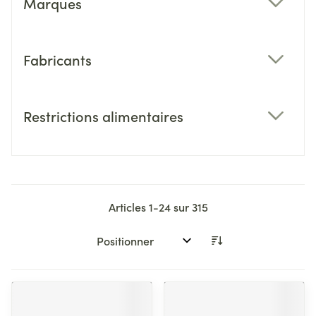
Marques
filter
Fabricants
filter
Restrictions alimentaires
filter
Articles
1
-
24
sur
315
Trier par: