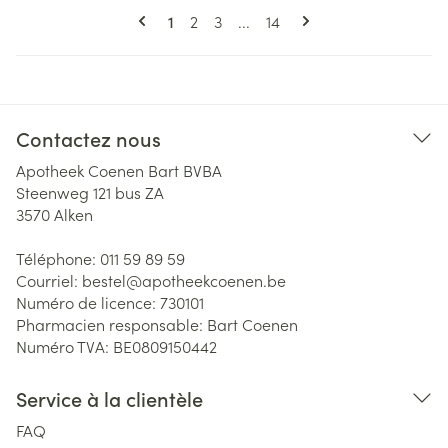
Pages
Vous lisez actuellement la page
Page
Page
Page
1
2
3
...
14
Contactez nous
Apotheek Coenen Bart BVBA
Steenweg 121 bus ZA
3570
Alken
Téléphone:
011 59 89 59
Courriel:
bestel@
apotheekcoenen.be
Numéro de licence:
730101
Pharmacien responsable:
Bart Coenen
Numéro TVA:
BE0809150442
Service à la clientèle
FAQ