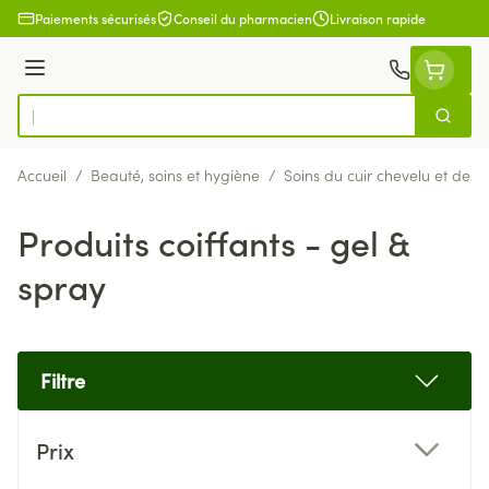
Aller au contenu
Paiements sécurisés
Conseil du pharmacien
Livraison rapide
Menu
Cherch
Rechercher
Accueil
/
Beauté, soins et hygiène
/
Soins du cuir chevelu et des
Produits coiffants - gel &
spray
Filtre
Passer à la liste des produits
Prix
filter