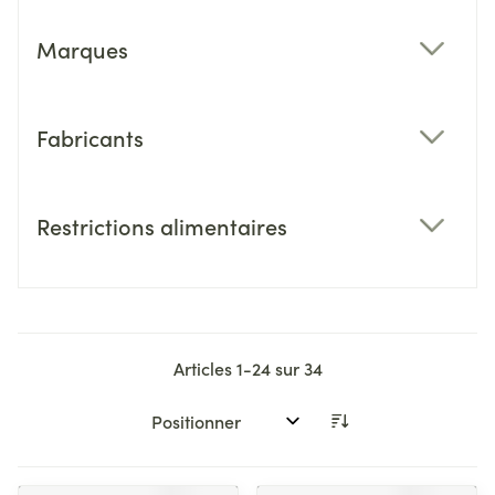
Marques
filter
Fabricants
filter
Restrictions alimentaires
filter
Articles
1
-
24
sur
34
Trier par: