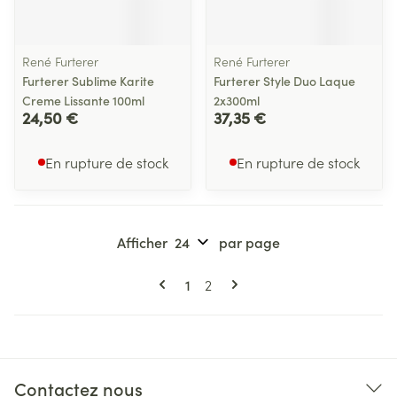
René Furterer
René Furterer
Furterer Sublime Karite
Furterer Style Duo Laque
Creme Lissante 100ml
2x300ml
24,50 €
37,35 €
En rupture de stock
En rupture de stock
Afficher
par page
Pages
Vous lisez actuellement la page
Page
1
2
Contactez nous