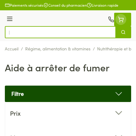
Aller au contenu
Paiements sécurisés
Conseil du pharmacien
Livraison rapide
Menu
Cherch
Rechercher
Accueil
/
Régime, alimentation & vitamines
/
Nutrithérapie et bie
Aide à arrêter de fumer
Filtre
Passer à la liste des produits
Prix
filter