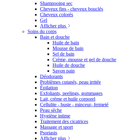
Shampooing sec
Cheveux fins - cheveux bouclés
Cheveux colorés
Gel
Afficher plus
Soins du corps
Bain et douche
Huile de bain
Mousse de bain
Sel de bain
Crème, mousse et gel de douche
Huile de douche
Savon pain
Déodorants
Problèmes cutanés, peau irritée
Épilation
Exfoliants, peelings, gommages
Lait, crème et huile corporel
Cellulite - buste - minceur- fermeté
Peau sèche
Hygiène intime
Traitement des cicatrices
Massage et sport
Psoriasis
Afficher plus