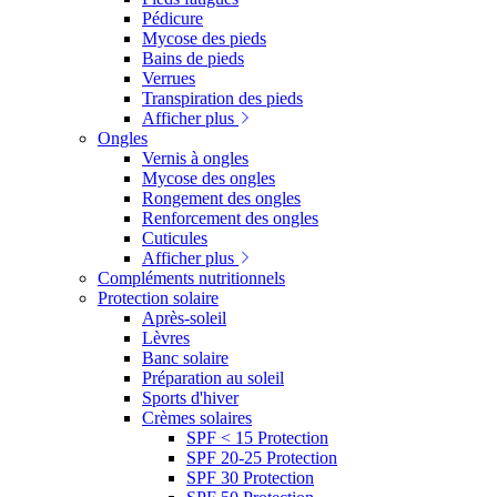
Pédicure
Mycose des pieds
Bains de pieds
Verrues
Transpiration des pieds
Afficher plus
Ongles
Vernis à ongles
Mycose des ongles
Rongement des ongles
Renforcement des ongles
Cuticules
Afficher plus
Compléments nutritionnels
Protection solaire
Après-soleil
Lèvres
Banc solaire
Préparation au soleil
Sports d'hiver
Crèmes solaires
SPF < 15 Protection
SPF 20-25 Protection
SPF 30 Protection