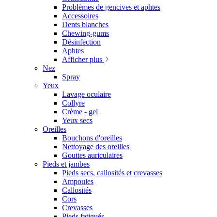
Problèmes de gencives et aphtes
Accessoires
Dents blanches
Chewing-gums
Désinfection
Aphtes
Afficher plus
Nez
Spray
Yeux
Lavage oculaire
Collyre
Crème - gel
Yeux secs
Oreilles
Bouchons d'oreilles
Nettoyage des oreilles
Gouttes auriculaires
Pieds et jambes
Pieds secs, callosités et crevasses
Ampoules
Callosités
Cors
Crevasses
Pieds fatigués