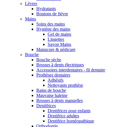
Lèvres
Hydratants
Boutons de fièvre
Mains
Soins des mains
Hygiène des mains
Gel de mains
Lingettes
Savon Mains
Manucure & pédicure
Bouche
Bouche sèche
Brosses à dents électriques
Accessoires interdentaires - fil dentaire
Prothèses dentaires
Adhésifs
Nettoyants prothèse
Bains de bouche
Mauvaise haleine
Brosses à dents manuelles
Dentifrices
Dentifrices pour enfants
Dentifrice adultes
Dentifrice homéopathique
Orthodontie