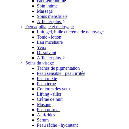
Bien-être intime
Soin intime
Massage
Soins menstruels
Afficher plus
Démaquillage et nettoyage
Lait, gel, huile et crème de nettoyage
Tonic - lotion
Eau micellaire
Yeux
Dissolvant
Afficher plus
Soins du visage
Taches de pigmentation
Peau sensible - peau irritée
Peau mixte
Peau terne
Contours des yeux
Lifting - filler
Crème de nuit
Masque
Peau normal
Anti-rides
Serum
Peau sèche - hydratant