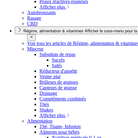
Peaux réactives-rougeurs
Afficher plus
Autobronzants
Rasage
CBD
Régime, alimentation & vitamines
Afficher le sous-menu pour la
Voir tous les articles de Régime, alimentation & vitamin
Minceur
Substituts de repas
Sucrés
Salés
Réducteur d'appétit
Ventre plat
Brûleurs de graisses
Capteurs de graisse
Drainage
Compléments combinés
Thés
Shakes
Afficher plus
Alimentation
Thé, Tisane, Infusion
Aliments pour bébés
Nutrition médicale 0-1 an