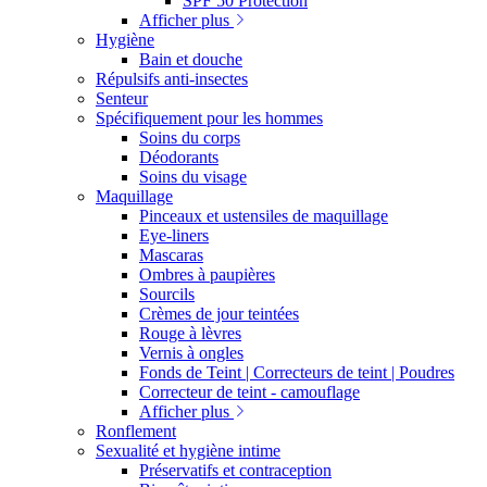
SPF 50 Protection
Afficher plus
Hygiène
Bain et douche
Répulsifs anti-insectes
Senteur
Spécifiquement pour les hommes
Soins du corps
Déodorants
Soins du visage
Maquillage
Pinceaux et ustensiles de maquillage
Eye-liners
Mascaras
Ombres à paupières
Sourcils
Crèmes de jour teintées
Rouge à lèvres
Vernis à ongles
Fonds de Teint | Correcteurs de teint | Poudres
Correcteur de teint - camouflage
Afficher plus
Ronflement
Sexualité et hygiène intime
Préservatifs et contraception