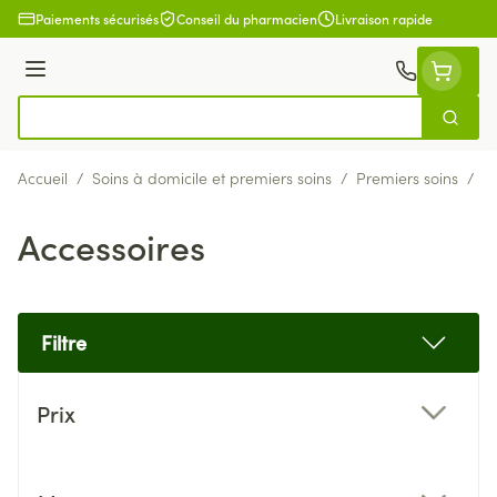
Aller au contenu
Paiements sécurisés
Conseil du pharmacien
Livraison rapide
Menu
Cherch
Rechercher
Accueil
/
Soins à domicile et premiers soins
/
Premiers soins
/
A
Accessoires
Filtre
Passer à la liste des produits
Prix
filter