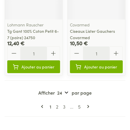
Lohmann Rauscher
Covarmed
Tg Gant 100% Coton Petit 6-
Ciseaux Lister Gauchers
7 (paire) 24750
Covarmed
12,40 €
10,50 €
Quantité
Quantité
Ajouter au panier
Ajouter au panier
Afficher
par page
Pages
Vous lisez actuellement la page
Page
Page
Page
1
2
3
...
5