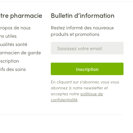
plus
et ustensiles de
Coude
Médications diverses
Autobronzants
tre pharmacie
Bulletin d’information
age
Cheville et pieds
s
propos de nous
Restez informé des nouveaux
Afficher plus
Cheveux
produits et promotions
Rasage
ns utiles
s
ualités santé
Adresse mail
à paupières
armacien de garde
plus
CBD
scription
ifs des soins
Inscription
ent
En cliquant sur s'abonner, vous vous
abonnez à notre newsletter et
acceptez notre
politique de
confidentialité
.