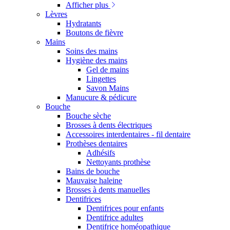
Afficher plus
Lèvres
Hydratants
Boutons de fièvre
Mains
Soins des mains
Hygiène des mains
Gel de mains
Lingettes
Savon Mains
Manucure & pédicure
Bouche
Bouche sèche
Brosses à dents électriques
Accessoires interdentaires - fil dentaire
Prothèses dentaires
Adhésifs
Nettoyants prothèse
Bains de bouche
Mauvaise haleine
Brosses à dents manuelles
Dentifrices
Dentifrices pour enfants
Dentifrice adultes
Dentifrice homéopathique