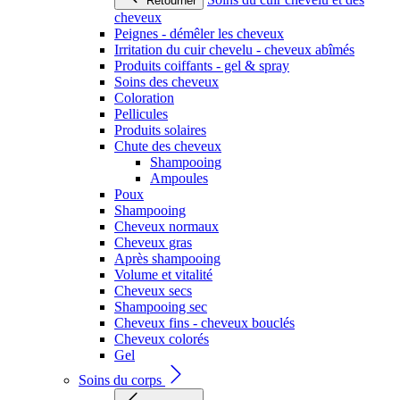
Retourner
cheveux
Peignes - démêler les cheveux
Irritation du cuir chevelu - cheveux abîmés
Produits coiffants - gel & spray
Soins des cheveux
Coloration
Pellicules
Produits solaires
Chute des cheveux
Shampooing
Ampoules
Poux
Shampooing
Cheveux normaux
Cheveux gras
Après shampooing
Volume et vitalité
Cheveux secs
Shampooing sec
Cheveux fins - cheveux bouclés
Cheveux colorés
Gel
Soins du corps