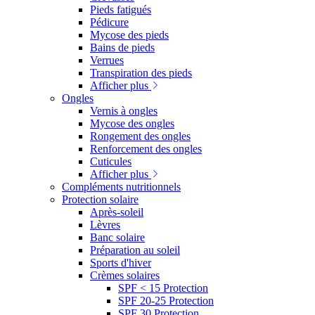
Pieds fatigués
Pédicure
Mycose des pieds
Bains de pieds
Verrues
Transpiration des pieds
Afficher plus
Ongles
Vernis à ongles
Mycose des ongles
Rongement des ongles
Renforcement des ongles
Cuticules
Afficher plus
Compléments nutritionnels
Protection solaire
Après-soleil
Lèvres
Banc solaire
Préparation au soleil
Sports d'hiver
Crèmes solaires
SPF < 15 Protection
SPF 20-25 Protection
SPF 30 Protection