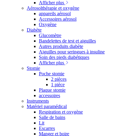
Afficher plus
Aérosolthérapie et oxygène
appareils aérosol
Accessoires aérosol
Oxygène
Diabète
Glucomètre
Bandelettes de test et aiguilles
Autres produits diabète
Aiguilles pour seringues à insuline
Soin des pieds diabétiques
Afficher plus
Stomie
Poche stomie
2 pièces
1 pièce
Plaque stomie
accessoires
Instruments
Matériel paramédical
Respiration et oxygène
Salle de bains
Lit
Escarres
Manger et boire