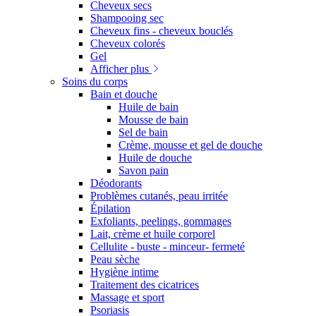
Cheveux secs
Shampooing sec
Cheveux fins - cheveux bouclés
Cheveux colorés
Gel
Afficher plus
Soins du corps
Bain et douche
Huile de bain
Mousse de bain
Sel de bain
Crème, mousse et gel de douche
Huile de douche
Savon pain
Déodorants
Problèmes cutanés, peau irritée
Épilation
Exfoliants, peelings, gommages
Lait, crème et huile corporel
Cellulite - buste - minceur- fermeté
Peau sèche
Hygiène intime
Traitement des cicatrices
Massage et sport
Psoriasis