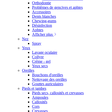
Orthodontie
Problèmes de gencives et aphtes
Accessoires
Dents blanches
Chewing-gums
Désinfection
Aphtes
Afficher plus
Nez
Spray
Yeux
Lavage oculaire
Collyre
Crème - gel
Yeux secs
Oreilles
Bouchons d'oreilles
Nettoyage des oreilles
Gouttes auriculaires
Pieds et jambes
Pieds secs, callosités et crevasses
Ampoules
Callosités
Cors
Crevasses