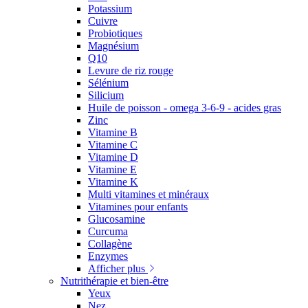
Potassium
Cuivre
Probiotiques
Magnésium
Q10
Levure de riz rouge
Sélénium
Silicium
Huile de poisson - omega 3-6-9 - acides gras
Zinc
Vitamine B
Vitamine C
Vitamine D
Vitamine E
Vitamine K
Multi vitamines et minéraux
Vitamines pour enfants
Glucosamine
Curcuma
Collagène
Enzymes
Afficher plus
Nutrithérapie et bien-être
Yeux
Nez