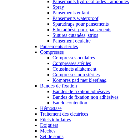
Pansemants hydrocolloides - ampoules
Spray
Pansements enfant
Pansements waterproof
Sparadraps pour pansements
Film adhésif pour pansements
Sutures cutanées, strips
Pansement oculaire
Pansements stériles
Compresses
Compresses oculaires
Compresses stériles
Coussinets allaitement
Compresses non stériles
Kompres pad met kleeflaag
Bandes de fixation
Bandes de fixation adhésives
Bandes de fixation non adhésives
Bande contention
Hémostase
Traitement des cicatrices
Filets tubulaires
Doigtiers
Meches
Set de soins