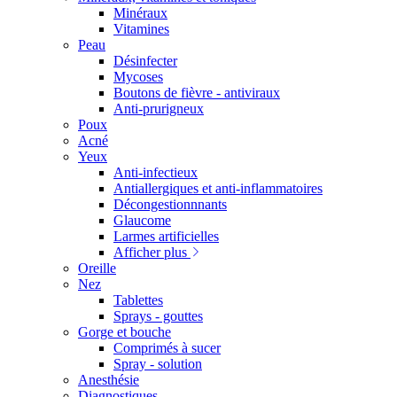
Minéraux
Vitamines
Peau
Désinfecter
Mycoses
Boutons de fièvre - antiviraux
Anti-prurigneux
Poux
Acné
Yeux
Anti-infectieux
Antiallergiques et anti-inflammatoires
Décongestionnnants
Glaucome
Larmes artificielles
Afficher plus
Oreille
Nez
Tablettes
Sprays - gouttes
Gorge et bouche
Comprimés à sucer
Spray - solution
Anesthésie
Diagnostiques