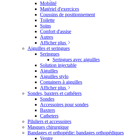
Mobilité
Matériel d'exercices
Coussins de positionnement
Toilette
Soins
Confort d'assise
Autres
Afficher plus
Aiguilles et seringues
Seringues
Seringues avec aiguilles
Solution injectable
Aiguilles
Aiguilles stylo
Containers à aiguilles
Afficher plus
Sondes, baxters et cathéters
Sondes
Accessoires pour sondes
Baxters
Catheters
Piluliers et accessoires
Masques chirurgique
Bandages et orthopédie: bandages orthopédiques
Ventre