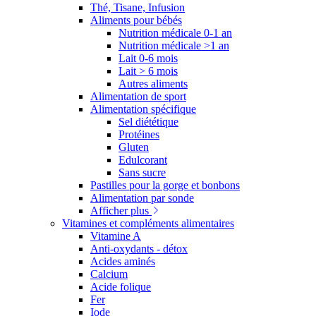
Thé, Tisane, Infusion
Aliments pour bébés
Nutrition médicale 0-1 an
Nutrition médicale >1 an
Lait 0-6 mois
Lait > 6 mois
Autres aliments
Alimentation de sport
Alimentation spécifique
Sel diététique
Protéines
Gluten
Edulcorant
Sans sucre
Pastilles pour la gorge et bonbons
Alimentation par sonde
Afficher plus
Vitamines et compléments alimentaires
Vitamine A
Anti-oxydants - détox
Acides aminés
Calcium
Acide folique
Fer
Iode