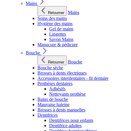
Mains
Mains
Retourner
Soins des mains
Hygiène des mains
Gel de mains
Lingettes
Savon Mains
Manucure & pédicure
Bouche
Bouche
Retourner
Bouche sèche
Brosses à dents électriques
Accessoires interdentaires - fil dentaire
Prothèses dentaires
Adhésifs
Nettoyants prothèse
Bains de bouche
Mauvaise haleine
Brosses à dents manuelles
Dentifrices
Dentifrices pour enfants
Dentifrice adultes
Dentifrice homéopathique