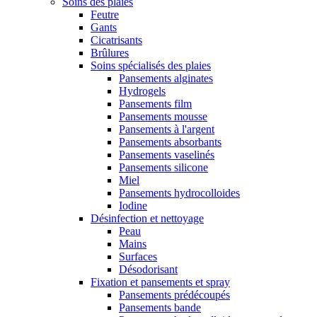
Soins des plaies
Feutre
Gants
Cicatrisants
Brûlures
Soins spécialisés des plaies
Pansements alginates
Hydrogels
Pansements film
Pansements mousse
Pansements à l'argent
Pansements absorbants
Pansements vaselinés
Pansements silicone
Miel
Pansements hydrocolloides
Iodine
Désinfection et nettoyage
Peau
Mains
Surfaces
Désodorisant
Fixation et pansements et spray
Pansements prédécoupés
Pansements bande