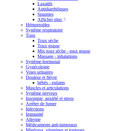
Laxatifs
Antidiarrhéiques
Spasmes
Afficher plus
Hémorroïdes
Système respiratoire
Toux
Toux sèche
Toux grasse
Mix toux sèche - toux grasse
Massage - inhalations
Système hormonal
Gynécologie
Voies urinaires
Douleur et fièvre
bébés - enfants
Muscles et articulations
Système nerveux
Insomnie, anxiété et stress
Arrêter de fumer
Infections
Immunité
Allergie
Médicaments anti-tumoraux
Minéraux, vitamines et toniques