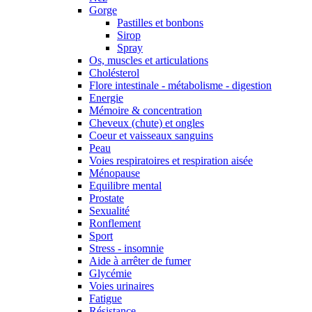
Gorge
Pastilles et bonbons
Sirop
Spray
Os, muscles et articulations
Cholésterol
Flore intestinale - métabolisme - digestion
Energie
Mémoire & concentration
Cheveux (chute) et ongles
Coeur et vaisseaux sanguins
Peau
Voies respiratoires et respiration aisée
Ménopause
Equilibre mental
Prostate
Sexualité
Ronflement
Sport
Stress - insomnie
Aide à arrêter de fumer
Glycémie
Voies urinaires
Fatigue
Résistance