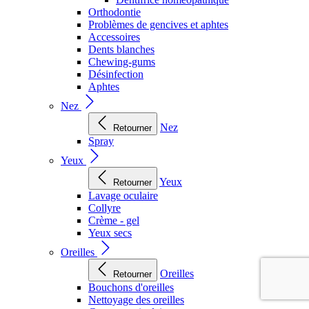
Orthodontie
Problèmes de gencives et aphtes
Accessoires
Dents blanches
Chewing-gums
Désinfection
Aphtes
Nez
Nez
Retourner
Spray
Yeux
Yeux
Retourner
Lavage oculaire
Collyre
Crème - gel
Yeux secs
Oreilles
Oreilles
Retourner
Bouchons d'oreilles
Nettoyage des oreilles