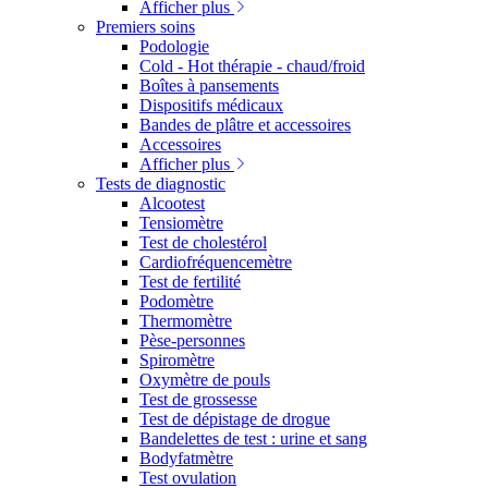
Afficher plus
Premiers soins
Podologie
Cold - Hot thérapie - chaud/froid
Boîtes à pansements
Dispositifs médicaux
Bandes de plâtre et accessoires
Accessoires
Afficher plus
Tests de diagnostic
Alcootest
Tensiomètre
Test de cholestérol
Cardiofréquencemètre
Test de fertilité
Podomètre
Thermomètre
Pèse-personnes
Spiromètre
Oxymètre de pouls
Test de grossesse
Test de dépistage de drogue
Bandelettes de test : urine et sang
Bodyfatmètre
Test ovulation