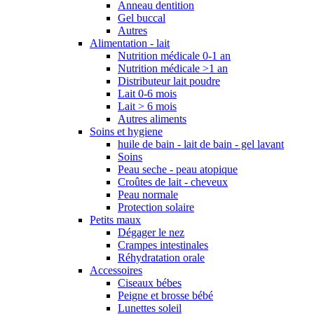
Anneau dentition
Gel buccal
Autres
Alimentation - lait
Nutrition médicale 0-1 an
Nutrition médicale >1 an
Distributeur lait poudre
Lait 0-6 mois
Lait > 6 mois
Autres aliments
Soins et hygiene
huile de bain - lait de bain - gel lavant
Soins
Peau seche - peau atopique
Croûtes de lait - cheveux
Peau normale
Protection solaire
Petits maux
Dégager le nez
Crampes intestinales
Réhydratation orale
Accessoires
Ciseaux bébes
Peigne et brosse bébé
Lunettes soleil