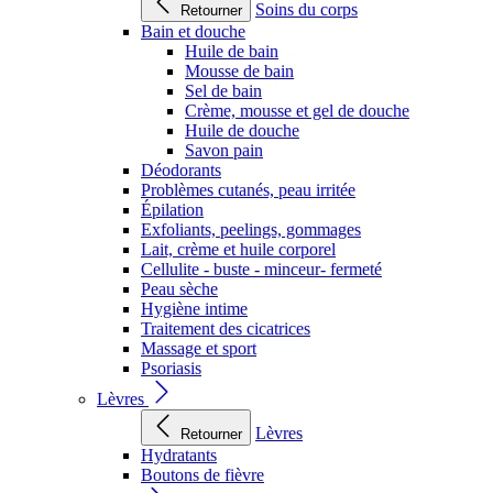
Soins du corps
Retourner
Bain et douche
Huile de bain
Mousse de bain
Sel de bain
Crème, mousse et gel de douche
Huile de douche
Savon pain
Déodorants
Problèmes cutanés, peau irritée
Épilation
Exfoliants, peelings, gommages
Lait, crème et huile corporel
Cellulite - buste - minceur- fermeté
Peau sèche
Hygiène intime
Traitement des cicatrices
Massage et sport
Psoriasis
Lèvres
Lèvres
Retourner
Hydratants
Boutons de fièvre