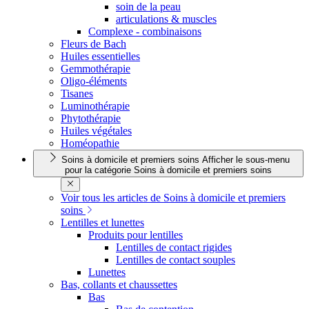
soin de la peau
articulations & muscles
Complexe - combinaisons
Fleurs de Bach
Huiles essentielles
Gemmothérapie
Oligo-éléments
Tisanes
Luminothérapie
Phytothérapie
Huiles végétales
Homéopathie
Soins à domicile et premiers soins
Afficher le sous-menu
pour la catégorie Soins à domicile et premiers soins
Voir tous les articles de Soins à domicile et premiers
soins
Lentilles et lunettes
Produits pour lentilles
Lentilles de contact rigides
Lentilles de contact souples
Lunettes
Bas, collants et chaussettes
Bas