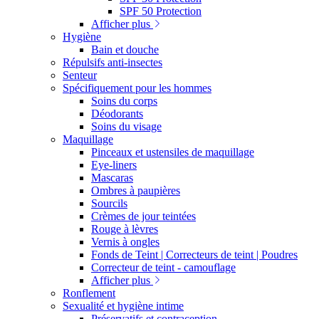
SPF 50 Protection
Afficher plus
Hygiène
Bain et douche
Répulsifs anti-insectes
Senteur
Spécifiquement pour les hommes
Soins du corps
Déodorants
Soins du visage
Maquillage
Pinceaux et ustensiles de maquillage
Eye-liners
Mascaras
Ombres à paupières
Sourcils
Crèmes de jour teintées
Rouge à lèvres
Vernis à ongles
Fonds de Teint | Correcteurs de teint | Poudres
Correcteur de teint - camouflage
Afficher plus
Ronflement
Sexualité et hygiène intime
Préservatifs et contraception