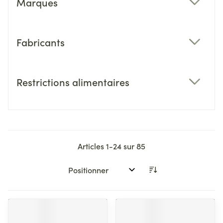
Marques
filter
Fabricants
filter
Restrictions alimentaires
filter
Articles
1
-
24
sur
85
Trier par: