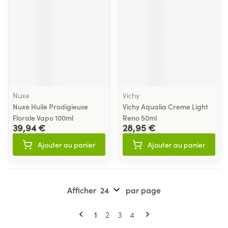
Nuxe
Vichy
Nuxe Huile Prodigieuse
Vichy Aqualia Creme Light
Florale Vapo 100ml
Reno 50ml
39,94 €
28,95 €
Ajouter au panier
Ajouter au panier
Afficher
par page
Pages
Vous lisez actuellement la page
Page
Page
Page
1
2
3
4