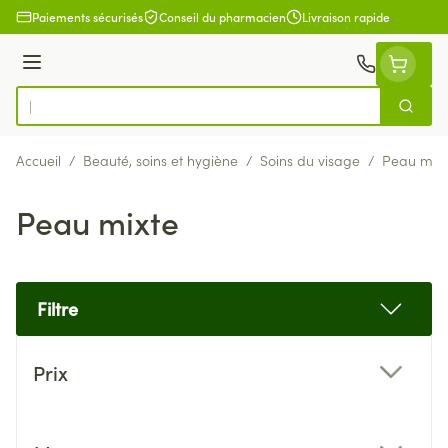
Aller au contenu
Paiements sécurisés
Conseil du pharmacien
Livraison rapide
Menu
Cherch
Rechercher
Accueil
/
Beauté, soins et hygiène
/
Soins du visage
/
Peau mixt
Peau mixte
Filtre
Passer à la liste des produits
Prix
filter