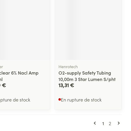
ar
Henrotech
lear 6% Nacl Amp
O2-supply Safety Tubing
l
10,00m 3 Star Lumen S/pht
9 €
13,31 €
upture de stock
En rupture de stock
Pages
Vous lisez ac
Page
1
2