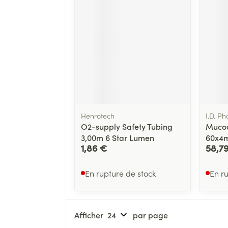
Henrotech
I.D. Ph
O2-supply Safety Tubing
Mucoc
3,00m 6 Star Lumen
60x4m
1,86 €
58,7
En rupture de stock
En r
Afficher
par page