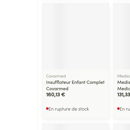
Covarmed
Medis
Insufflateur Enfant Complet
Medis
Covarmed
Medic
160,13 €
131,3
En rupture de stock
En r