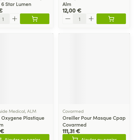
 6 Star Lumen
Alm
€
12,00 €
ité
Quantité
quide Medical, ALM
Covarmed
 Oxygene Plastique
Oreiller Pour Masque Cpap
lm
Covarmed
 €
111,31 €
Ajouter au panier
Ajouter au panier