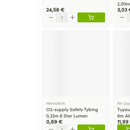
2,00m
24,58 €
3,03 
Quantité
Quant
Henrotech
Air Li
O2-supply Safety Tybing
Tuyau
0,33m 6 Star Lumen
6m A
0,69 €
11,99
Quantité