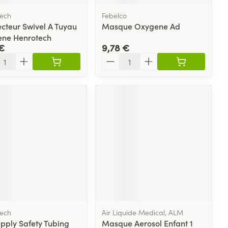
ech
Febelco
cteur Swivel A Tuyau
Masque Oxygene Ad
ne Henrotech
€
9,78 €
ité
Quantité
ech
Air Liquide Medical, ALM
pply Safety Tubing
Masque Aerosol Enfant 1