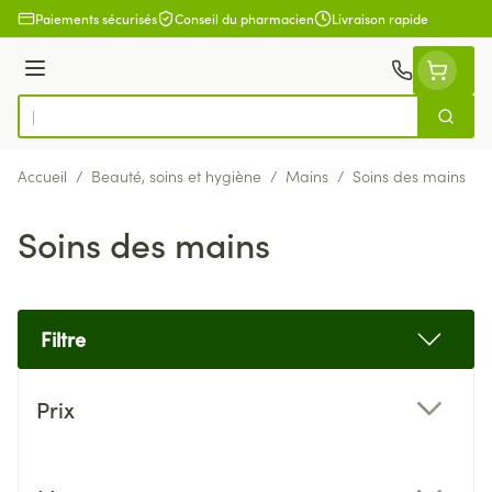
Aller au contenu
Paiements sécurisés
Conseil du pharmacien
Livraison rapide
Menu
Cherch
Rechercher
Accueil
/
Beauté, soins et hygiène
/
Mains
/
Soins des mains
Soins des mains
Filtre
Passer à la liste des produits
Prix
filter