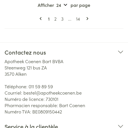
Afficher
par page
Pages
Vous lisez actuellement la page
Page
Page
Page
1
2
3
...
14
Contactez nous
Apotheek Coenen Bart BVBA
Steenweg 121 bus ZA
3570
Alken
Téléphone:
011 59 89 59
Courriel:
bestel@
apotheekcoenen.be
Numéro de licence:
730101
Pharmacien responsable:
Bart Coenen
Numéro TVA:
BE0809150442
Service à la clientèle