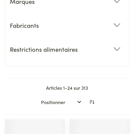
Marques
filter
Fabricants
filter
Restrictions alimentaires
filter
Articles
1
-
24
sur
313
Trier par: