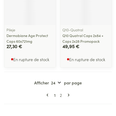
Pileje
Q10-Quatral
Dermobiane Age Protect
Q10 Quatral Caps 2x84 +
Caps 60x721mg
Caps 2x28 Promopack
27,30 €
49,95 €
En rupture de stock
En rupture de stock
Afficher
par page
Pages
Vous lisez actuellement la page
Page
1
2