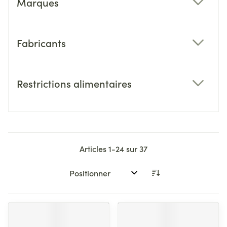
Marques
filter
Fabricants
filter
Restrictions alimentaires
filter
Articles
1
-
24
sur
37
Trier par: