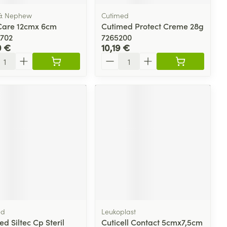
 & Nephew
Cutimed
Care 12cmx 6cm
Cutimed Protect Creme 28g
702
7265200
0 €
10,19 €
ité
Quantité
ed
Leukoplast
d Siltec Cp Steril
Cuticell Contact 5cmx7,5cm