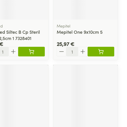
plus
et ustensiles de
Coude
Médications diverses
Autobronzants
age
Cheville et pieds
s
ed
Mepitel
Afficher plus
d Siltec B Cp Steril
Mepitel One 9x10cm 5
Cheveux
Rasage
s
2,5cm 1 7328401
 €
25,97 €
à paupières
ité
Quantité
plus
CBD
ent