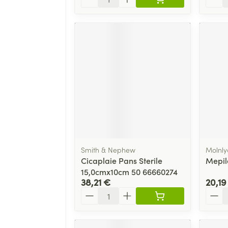
Smith & Nephew
Molnly
Cicaplaie Pans Sterile
Mepil
15,0cmx10cm 50 66660274
38,21 €
20,19
Quantité
Quant