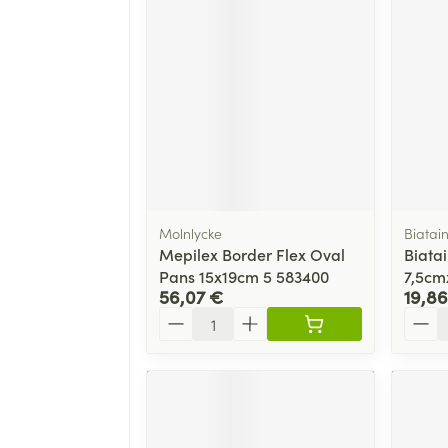
Molnlycke
Biatai
Mepilex Border Flex Oval
Biata
Pans 15x19cm 5 583400
7,5cm
56,07 €
19,86
Quantité
Quant