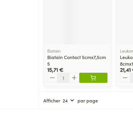
Biatain
Leuko
Biatain Contact 5cmx7,5cm
Leuko
5
8cmx1
15,71 €
21,41
Quantité
Quant
Afficher
par page