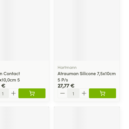
n
Hartmann
in Contact
Atrauman Silicone 7,5x10cm
x10,0cm 5
5 P/s
 €
27,77 €
ité
Quantité