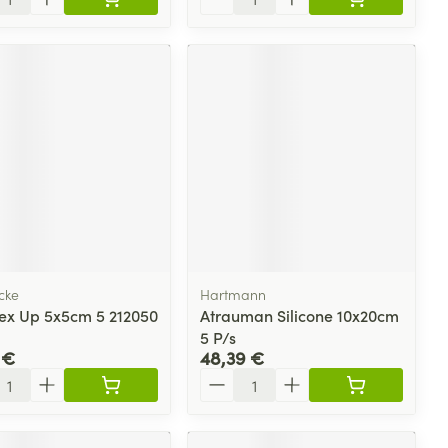
cke
Hartmann
ex Up 5x5cm 5 212050
Atrauman Silicone 10x20cm
5 P/s
 €
48,39 €
ité
Quantité