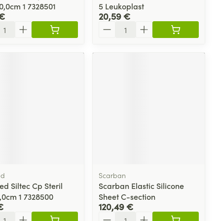
10,0cm 1 7328501
5 Leukoplast
 €
20,59 €
ité
Quantité
ed
Scarban
d Siltec Cp Steril
Scarban Elastic Silicone
6,0cm 1 7328500
Sheet C-section
€
120,49 €
ité
Quantité