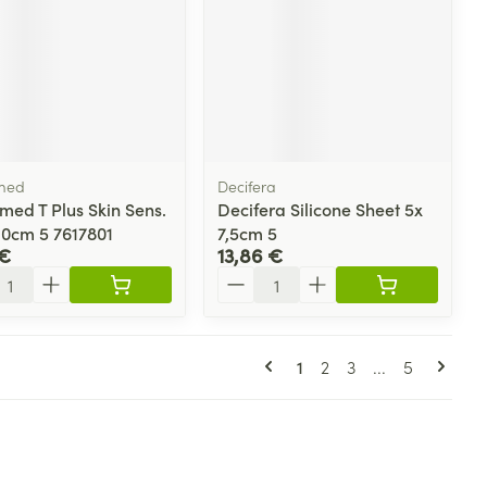
med
Decifera
med T Plus Skin Sens.
Decifera Silicone Sheet 5x
0cm 5 7617801
7,5cm 5
 €
13,86 €
ité
Quantité
Pages
Vous lisez actuellement
Page
Page
Page
1
2
3
...
5