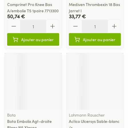
Comprinet Pro Knee Bas
Mediven Thrombexin 18 Bas
A/embolie T5 1paire 7713300
Jarret l
50,74 €
33,77 €
Quantité
Quantité
Ajouter au panier
Ajouter au panier
Bota
Lohmann Rauscher
Bota Embolix Agt-droite
Actico Ulcersys Sable-blanc
Blanc N5 Xlarge
/s