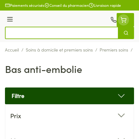
Aller au contenu
Paiements sécurisés
Conseil du pharmacien
Livraison rapide
Menu
Cherch
Rechercher
Accueil
/
Soins à domicile et premiers soins
/
Premiers soins
/
B
Bas anti-embolie
Filtre
Passer à la liste des produits
Prix
filter