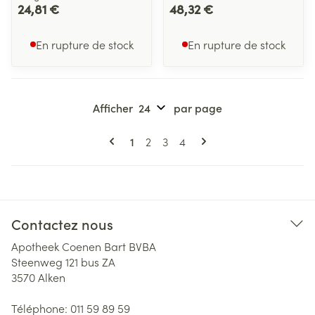
24,81 €
48,32 €
En rupture de stock
En rupture de stock
Afficher
par page
Pages
Vous lisez actuellement la page
Page
Page
Page
1
2
3
4
Contactez nous
Apotheek Coenen Bart BVBA
Steenweg 121 bus ZA
3570
Alken
Téléphone:
011 59 89 59