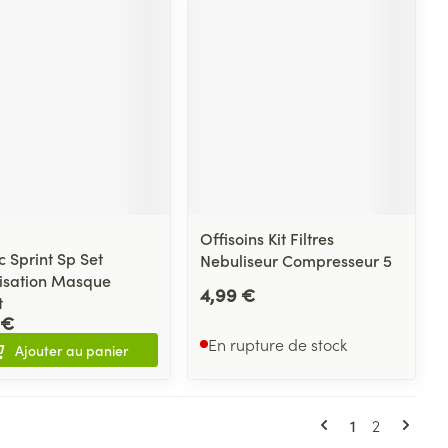
Offisoins Kit Filtres
c Sprint Sp Set
Nebuliseur Compresseur 5
isation Masque
4,99 €
t
 €
En rupture de stock
Ajouter au panier
Pages
Vous lisez ac
Page
1
2