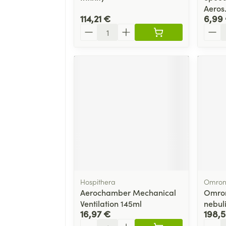
Aeros
114,21 €
6,99
Quantité
Quant
Hospithera
Omro
Aerochamber Mechanical
Omron
Ventilation 145ml
nebul
16,97 €
198,
Quantité
Quant