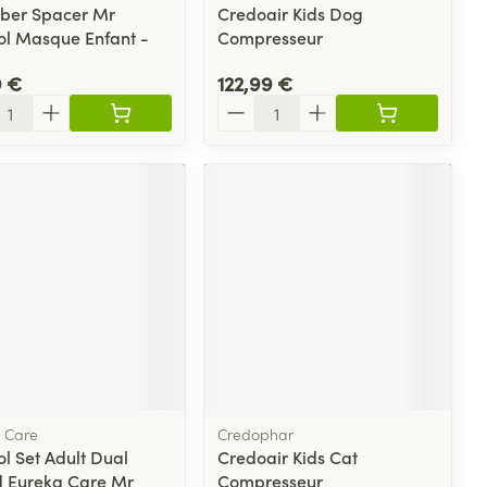
er Spacer Mr
Credoair Kids Dog
ol Masque Enfant -
Compresseur
9 €
122,99 €
ité
Quantité
 Care
Credophar
l Set Adult Dual
Credoair Kids Cat
 Eureka Care Mr
Compresseur