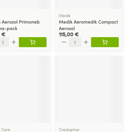
Medik
 Aerosol Primoneb
Medik Aeromedik Compact
ma-pack
Aerosol
 €
115,00 €
ité
Quantité
 Care
Credophar