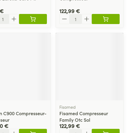
.
 €
122,99 €
ité
Quantité
n
Fisamed
 C900 Compresseur-
Fisamed Compresseur
iseur
Family Otc Sol
50 €
122,99 €
ité
Quantité