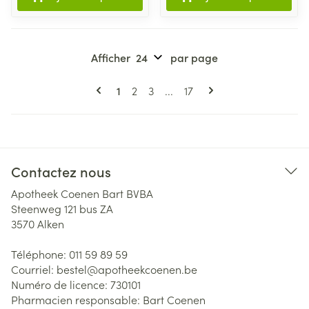
Afficher
par page
Pages
Vous lisez actuellement la page
Page
Page
Page
1
2
3
...
17
Contactez nous
Apotheek Coenen Bart BVBA
Steenweg 121 bus ZA
3570
Alken
Téléphone:
011 59 89 59
Courriel:
bestel@
apotheekcoenen.be
Numéro de licence:
730101
Pharmacien responsable:
Bart Coenen