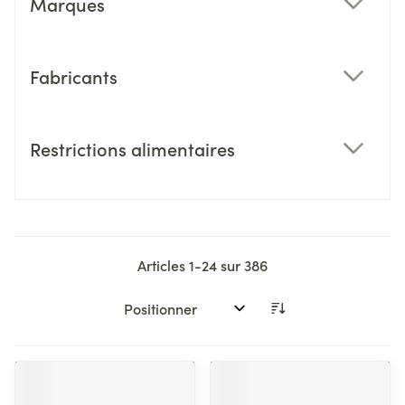
Marques
filter
Fabricants
filter
Restrictions alimentaires
filter
Articles
1
-
24
sur
386
Trier par: