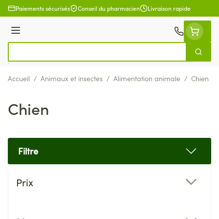
Aller au contenu
Paiements sécurisés
Conseil du pharmacien
Livraison rapide
Menu
Cherch
Rechercher
Accueil
/
Animaux et insectes
/
Alimentation animale
/
Chien
Chien
Filtre
Passer à la liste des produits
Prix
filter