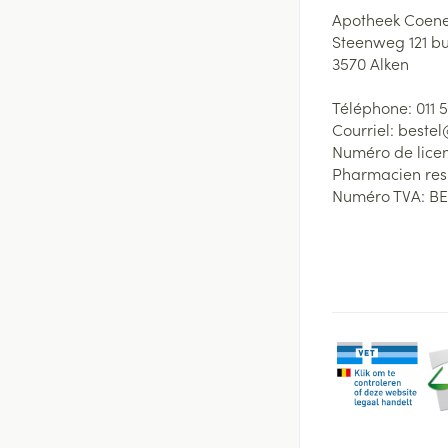
Apotheek Coene
Steenweg 121 b
3570
Alken
Téléphone:
011 
Courriel:
beste
Numéro de lice
Pharmacien re
Numéro TVA:
BE