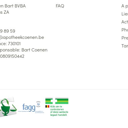
n Bart BVBA
FAQ
A 
us ZA
Lie
Act
Ph
59 89 59
l@
apotheekcoenen.be
Pre
nce:
730101
Tar
sponsable:
Bart Coenen
0809150442