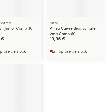
plus
et ustensiles de
Coude
Médications diverses
Autobronzants
age
Cheville et pieds
s
Pharma
Altisa
Afficher plus
it Junior Comp 30
Altisa Cuivre Bisglycinate
Cheveux
Rasage
s
2mg Comp 60
 €
19,95 €
à paupières
plus
CBD
upture de stock
En rupture de stock
ent