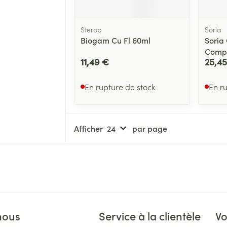
Sterop
Soria
Biogam Cu Fl 60ml
Soria
Comp
11,49 €
25,45
En rupture de stock
En r
Afficher
par page
nous
Service à la clientèle
Vo