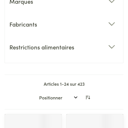
Marques
filter
Fabricants
filter
Restrictions alimentaires
filter
Articles
1
-
24
sur
423
Trier par: