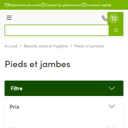
Aller au contenu
Paiements sécurisés
Conseil du pharmacien
Livraison rapide
Menu
Cherch
Rechercher
Accueil
/
Beauté, soins et hygiène
/
Pieds et jambes
Pieds et jambes
Filtre
Passer à la liste des produits
Prix
filter