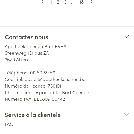
Vous lisez actuellement la page
Page
Page
Page
1
2
3
...
18
Contactez nous
Apotheek Coenen Bart BVBA
Steenweg 121 bus ZA
3570
Alken
Téléphone:
011 59 89 59
Courriel:
bestel@
apotheekcoenen.be
Numéro de licence:
730101
Pharmacien responsable:
Bart Coenen
Numéro TVA:
BE0809150442
Service à la clientèle
FAQ