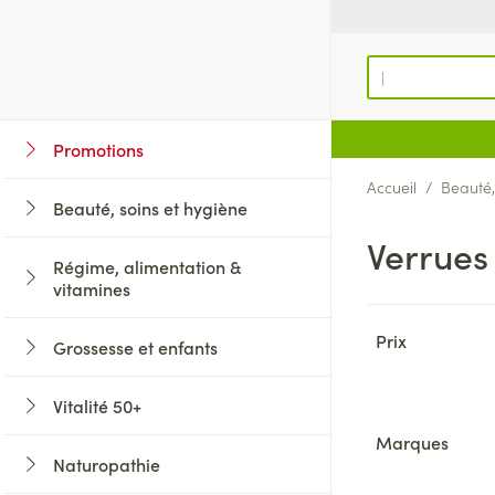
Aller au contenu
Rechercher
Promotions
Voir tous les arti
Voir tous les art
Voir tous les arti
Voir tous les artic
Voir tous les arti
Voir tous les arti
Voir tous les arti
Voir tous les art
Accueil
/
Beauté,
Beauté, soins et hygiène
Soins du cuir che
Minceur
Grossesse
Aromathérapie
Lentilles et lunett
Mémoire
Suppléments
Coeur et système
Afficher le sous-menu pour la catégorie 
cheveux
Verrues
Substituts de rep
Lingerie de mater
Diffuseur
Produits pour lent
Régime, alimentation &
Peignes - démêle
vitamines
Réducteur d'appé
Allaitement
Huiles essentielle
Lunettes
Insectes
Prostate
Diluant et coagu
Afficher le sous-menu pour la catégorie
Passer à la lis
Irritation du cuir 
Ventre plat
Soins du corps
Complexe - comb
Prix
cheveux abîmés
Grossesse et enfants
Soins des piqûres
filter
Bas, collants et c
Afficher le sous-menu pour la catégorie 
Brûleurs de grais
Vitamines et com
Produits coiffants
Anti Insectes
Système gastro-in
Ménopause
nutritionnels
Fleurs de Bach
Vitalité 50+
Afficher plus
Bas
Soins des cheveu
Pince tiques
Afficher le sous-menu pour la catégorie V
Afficher plus
Antiacides
Marques
Collants
Afficher plus
filter
Naturopathie
Foie, vésicule bili
Alimentation
Afficher le sous-menu pour la catégorie
Chaussettes
Chevaux