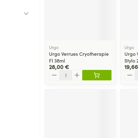
Nutrithérapie et bien-être
Stomie
Muscles et articulations
Boutons d
ion
Podologie
Bain et 
ment
Yeux
Anti-pru
soires
Poche st
Oreilles
bés
Cold - Hot thérapie -
Soins à domicile et premiers soins
Muscles et articulations
Nez
Digestio
chaud/froid
Plaque s
Répulsifs
Système nerveux
port
Bouchons d'oreilles
Poux
Gorge
Boîtes à pansements
accessoi
Animaux et insectes
ifique
nité
Nettoyage des oreilles
, peau irritée
Os, muscles et articulations
t
Dispositifs médicaux
Urgo
Urgo
Gouttes auriculaires
Senteur
e Médicaments
Urgo Verrues Cryotherapie
Urgo 
Insomnie, anxiété et stress
Instrume
Afficher plus
Afficher plus
Acné
Fl 38ml
Stylo 
28,00 €
19,66
Pieds et jambes
Quantité
Quant
Tests de diagnostic
Spécifiq
ire
Arrêter de fumer
Matériel
inence
Pieds secs, callosités et
hommes
Yeux
crevasses
Alcootest
Respirat
Soins du
Anti-infe
Ampoules
Tensiomètre
 anatomiques
Salle de
Infections
Déodora
Antialler
Callosités
Test de cholestérol
inflamma
Lit
Soins du
Cors
Cardiofréquencemètre
Déconge
Escarres
Immunité
Afficher plus
Afficher plus
Glaucom
Afficher 
Maquill
toux grasse