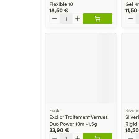
Flexible 10
Gel 4
18,50 €
11,50
Quantité
Quant
Excilor
Silverin
Excilor Traitement Verrues
Silve
Duo Power 10ml+1,5g
Rigid 
33,90 €
18,50
Quantité
Quant