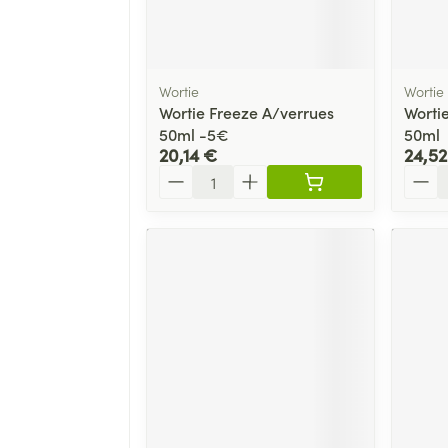
Afficher 
tions
ns
Pinceaux 
Ongles
Aérosolthérapie et oxygène
Allergie
maquill
cure
Vernis à ongles
appareils aérosol
Oreille
l
Eye-liner
Wortie
Wortie
Mycose des ongles
Accessoires aérosol
Wortie Freeze A/verrues
Worti
Mascara
Médicaments anti-tumoraux
50ml -5€
50ml
Rongement des ongles
Oxygène
20,14 €
24,52
Ombres 
Quantité
Quant
Renforcement des ongles
Afficher 
lectriques
Afficher plus
entaires - fil
Ronflem
Compléments nutritionnels
res