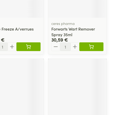
plus
et ustensiles de
Coude
Médications diverses
Autobronzants
age
Cheville et pieds
s
ceres pharma
Afficher plus
e Freeze A/verrues
Forwarts Wart Remover
Cheveux
Rasage
s
Spray 35ml
 €
30,59 €
à paupières
ité
Quantité
plus
CBD
ent