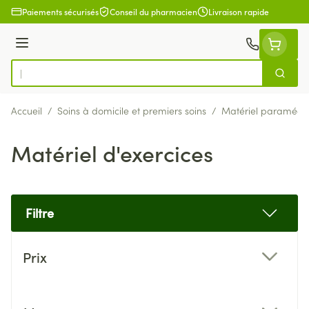
Aller au contenu
Paiements sécurisés
Conseil du pharmacien
Livraison rapide
Menu
Cherch
Rechercher
Accueil
/
Soins à domicile et premiers soins
/
Matériel paramédic
Matériel d'exercices
Filtre
Passer à la liste des produits
Prix
filter