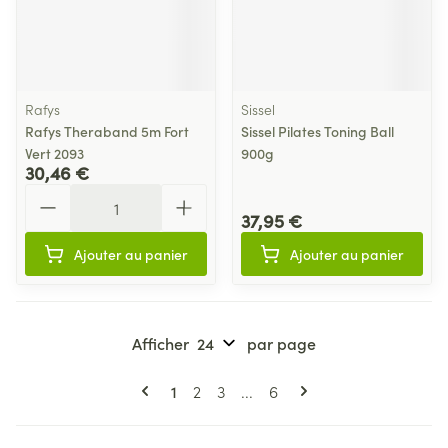
Rafys
Sissel
Rafys Theraband 5m Fort
Sissel Pilates Toning Ball
Vert 2093
900g
30,46 €
Quantité
37,95 €
Ajouter au panier
Ajouter au panier
Afficher
par page
Pages
Vous lisez actuellement la page
Page
Page
Page
1
2
3
...
6